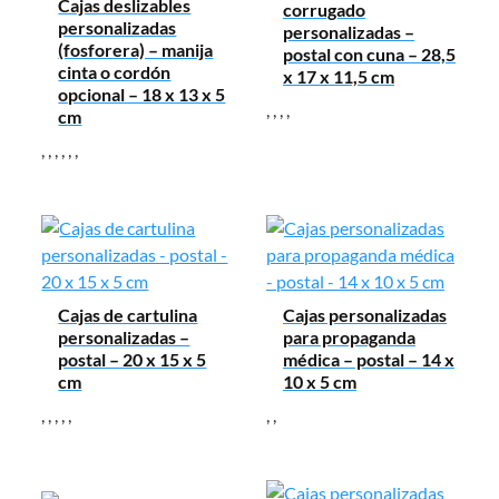
Cajas deslizables
corrugado
personalizadas
personalizadas –
(fosforera) – manija
postal con cuna – 28,5
cinta o cordón
x 17 x 11,5 cm
opcional – 18 x 13 x 5
,
,
,
,
cm
,
,
,
,
,
,
Cajas de cartulina
Cajas personalizadas
personalizadas –
para propaganda
postal – 20 x 15 x 5
médica – postal – 14 x
cm
10 x 5 cm
,
,
,
,
,
,
,