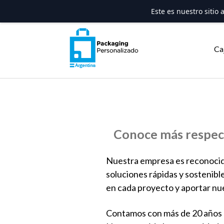
Este es nuestro sitio
Saltar
al
Ca
contenido
Conoce más respecto
Nuestra empresa es reconocida
soluciones rápidas y sostenib
en cada proyecto y aportar nue
Contamos con más de 20 años de 