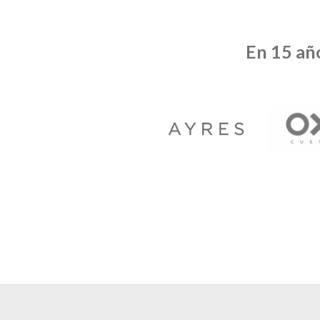
En 15 añ
Mensaje
Nombre