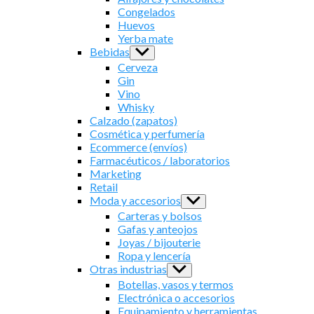
menu
Congelados
Huevos
Yerba mate
Bebidas
Show
sub
Cerveza
menu
Gin
Vino
Whisky
Calzado (zapatos)
Cosmética y perfumería
Ecommerce (envíos)
Farmacéuticos / laboratorios
Marketing
Retail
Moda y accesorios
Show
sub
Carteras y bolsos
menu
Gafas y anteojos
Joyas / bijouterie
Ropa y lencería
Otras industrias
Show
sub
Botellas, vasos y termos
menu
Electrónica o accesorios
Equipamiento y herramientas