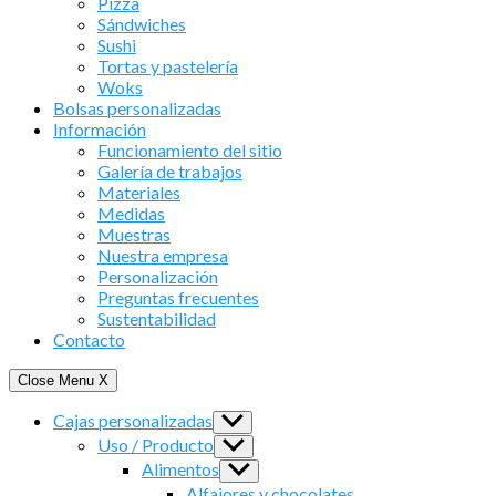
Pizza
Sándwiches
Sushi
Tortas y pastelería
Woks
Bolsas personalizadas
Información
Funcionamiento del sitio
Galería de trabajos
Materiales
Medidas
Muestras
Nuestra empresa
Personalización
Preguntas frecuentes
Sustentabilidad
Contacto
Close Menu
X
Cajas personalizadas
Show
sub
Uso / Producto
Show
menu
sub
Alimentos
Show
menu
sub
Alfajores y chocolates