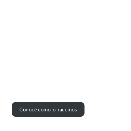
Cuidado del medio ambiente
En PackagingPersonalizado.net
renovamos a diario nuestro
compromiso con la sustentabilidad.
Conocé como lo hacemos