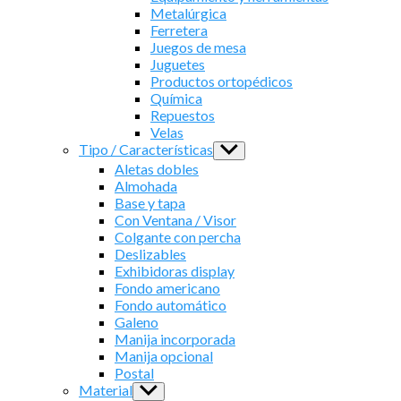
Metalúrgica
Ferretera
Juegos de mesa
Juguetes
Productos ortopédicos
Química
Repuestos
Velas
Tipo / Características
Show
sub
Aletas dobles
menu
Almohada
Base y tapa
Con Ventana / Visor
Colgante con percha
Deslizables
Exhibidoras display
Fondo americano
Fondo automático
Galeno
Manija incorporada
Manija opcional
Postal
Material
Show