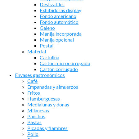
Deslizables
Exhibidoras display
Fondo americano
Fondo automático
Galeno
Manija incorporada
Manija opcional
Postal
Material
Cartulina
Cartón microcorrugado
Cartón corrugado
Envases gastronómicos
Café
Empanadas y almuerzos
Fritos
Hamburguesas
Medialunas y donas
Milanesas
Panchos
Pastas
Picadas y fiambres
Pollo