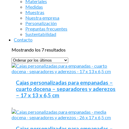
Materiales
Medidas
Muestras
Nuestra empresa
Personalización
Preguntas frecuentes
Sustentabilidad
Contacto
Ordenado
Mostrando los 7 resultados
por
los
últimos
Cajas personalizadas para empanadas –
cuarto docena – separadores y aderezos
– 17 x 13 x 6,5 cm
,
Cajas personalizadas para empanadas –