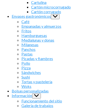
sub
Cartulina
menu
Cartón microcorrugado
Cartón corrugado
Envases gastronómicos
Show
sub
Café
menu
Empanadas y almuerzos
Fritos
Hamburguesas
Medialunas y donas
Milanesas
Panchos
Pastas
Picadas y fiambres
Pollo
Pizza
Sándwiches
Sushi
Tortas y pastelería
Woks
Bolsas personalizadas
Información
Show
sub
Funcionamiento del sitio
menu
Galería de trabajos