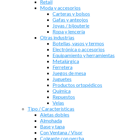
Retail
Moda y accesorios
Carteras y bolsos
Gafas y anteojos
Joyas / bijouterie
Ropa y lencería
Otras industrias
Botellas, vasos y termos
Electrónica o accesorios
Equipamiento y herramientas
Metalúrgica
Ferretera
Juegos de mesa
Juguetes
Productos ortopédicos
Química
Repuestos
Velas
Tipo / Características
Aletas dobles
Almohada
Base y tapa
Con Ventana / Visor
Colgante con percha