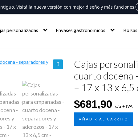
 antiguo. Visitá la nueva versión con mejor diseño y más funciones.
jas personalizadas
Envases gastronómicos
Bolsas
Cajas personal
cuarto docena 
🔍
– 17 x 13 x 6,5
$
681,90
c/u + IVA
AÑADIR AL CARRITO