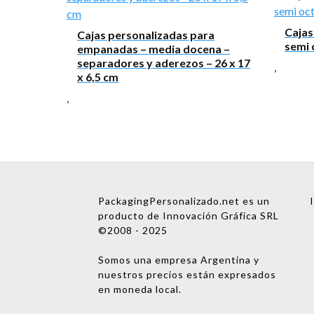
Mensaje
Cajas
Cajas personalizadas para
semi 
empanadas – media docena –
separadores y aderezos – 26 x 17
,
x 6,5 cm
,
Nombre
PackagingPersonalizado.net es un
Empresa
producto de Innovación Gráfica SRL
©2008 - 2025
Email
Somos una empresa Argentina y
Teléfono
nuestros precios están expresados
en moneda local.
Enviar consulta