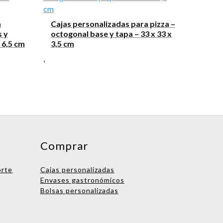
a
Cajas personalizadas para pizza –
 y
octogonal base y tapa – 33 x 33 x
 6,5 cm
3,5 cm
,
Comprar
orte
Cajas personalizadas
Envases gastronómicos
Bolsas personalizadas