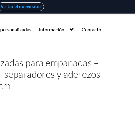
Visitar el nuevo sitio
 personalizadas
Información
Contacto
izadas para empanadas –
– separadores y aderezos
 cm