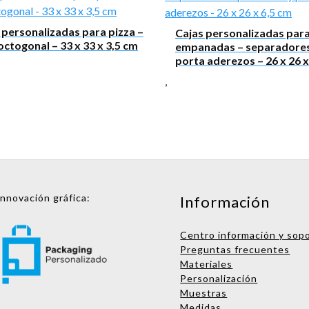
 personalizadas para pizza –
Cajas personalizadas par
octogonal – 33 x 33 x 3,5 cm
empanadas – separadores
porta aderezos – 26 x 26 x
,
Innovación gráfica:
Información
Centro información y sop
Preguntas frecuentes
Materiales
Personalización
Muestras
Medidas