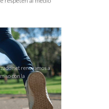
ue respeten al medio
izado.net renovamos a
miso con la