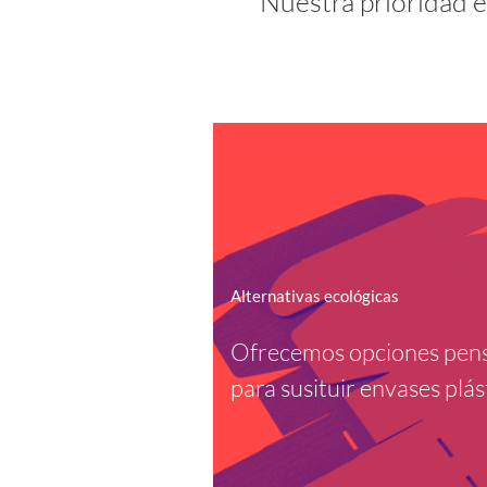
Nuestra prioridad e
Alternativas ecológicas
Ofrecemos opciones pen
para susituir envases plás