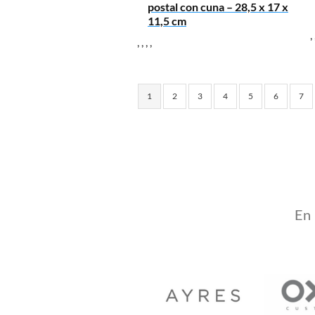
postal con cuna – 28,5 x 17 x
11,5 cm
,
,
,
,
,
1
2
3
4
5
6
7
En 