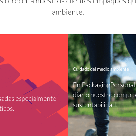
s ofrecer a nuestros clientes empaques q
ambiente.
Cuidado del medio ambiente
En PackagingPersonal
diario nuestro compro
sadas especialmente
sustentabilidad.
ticos.