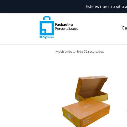
Este es nuestro sitio
Saltar
al
Ca
contenido
Ordenado
Mostrando 1–8 de 51 resultados
por
los
últimos