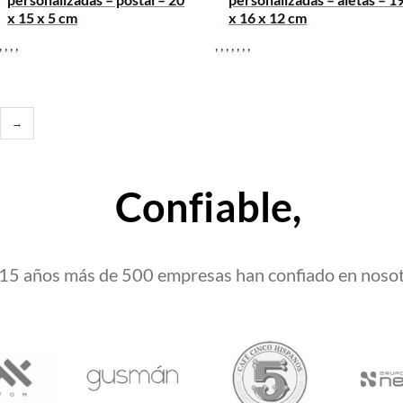
x 15 x 5 cm
x 16 x 12 cm
,
,
,
,
,
,
,
,
,
,
,
→
Confiable,
15 años más de 500 empresas han confiado en noso