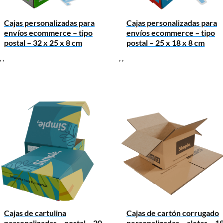
Cajas personalizadas para
Cajas personalizadas para
envíos ecommerce – tipo
envíos ecommerce – tipo
postal – 32 x 25 x 8 cm
postal – 25 x 18 x 8 cm
,
,
,
,
Cajas de cartulina
Cajas de cartón corrugado
personalizadas – postal – 20
personalizadas – aletas – 1