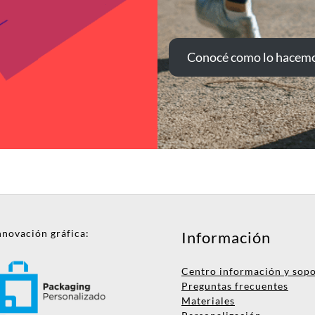
Conocé como lo hacem
nnovación gráfica:
Información
Centro información y sop
Preguntas frecuentes
Materiales