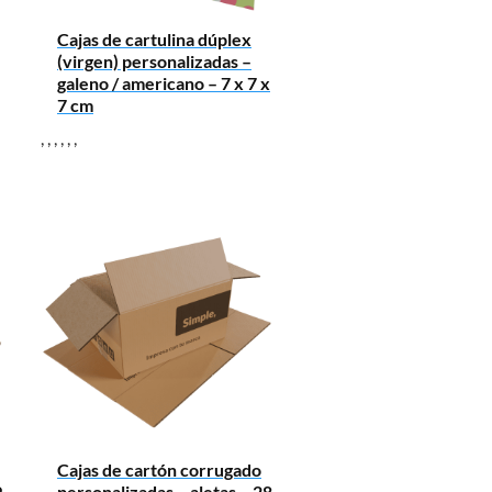
Cajas de cartulina dúplex
(virgen) personalizadas –
galeno / americano – 7 x 7 x
7 cm
,
,
,
,
,
,
Cajas de cartón corrugado
9
personalizadas – aletas – 28