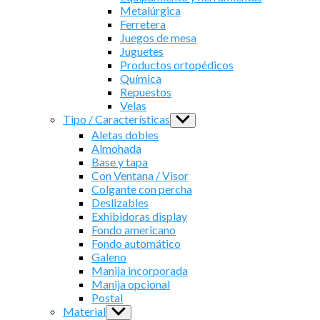
Metalúrgica
Ferretera
Juegos de mesa
Juguetes
Productos ortopédicos
Química
Repuestos
Velas
Tipo / Características
Show
sub
Aletas dobles
menu
Almohada
Base y tapa
Con Ventana / Visor
Colgante con percha
Deslizables
Exhibidoras display
Fondo americano
Fondo automático
Galeno
Manija incorporada
Manija opcional
Postal
Material
Show