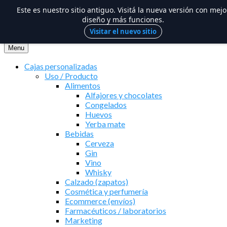
Este es nuestro sitio antiguo. Visitá la nueva versión con mejo
diseño y más funciones.
Visitar el nuevo sitio
Saltar
al
Menu
contenido
Cajas personalizadas
Uso / Producto
Alimentos
Alfajores y chocolates
Congelados
Huevos
Yerba mate
Bebidas
Cerveza
Gin
Vino
Whisky
Calzado (zapatos)
Cosmética y perfumería
Ecommerce (envíos)
Farmacéuticos / laboratorios
Marketing