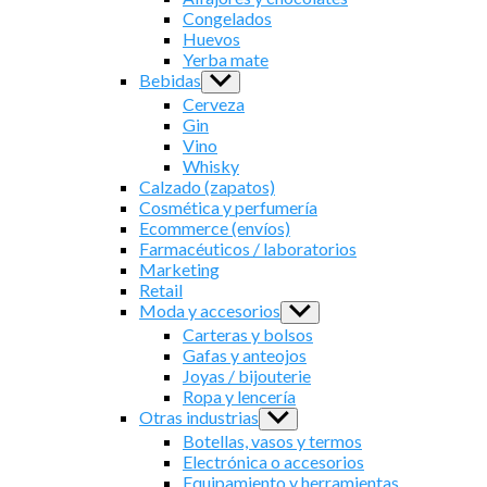
menu
Congelados
Huevos
Yerba mate
Bebidas
Show
sub
Cerveza
menu
Gin
Vino
Whisky
Calzado (zapatos)
Cosmética y perfumería
Ecommerce (envíos)
Farmacéuticos / laboratorios
Marketing
Retail
Moda y accesorios
Show
sub
Carteras y bolsos
menu
Gafas y anteojos
Joyas / bijouterie
Ropa y lencería
Otras industrias
Show
sub
Botellas, vasos y termos
menu
Electrónica o accesorios
Equipamiento y herramientas