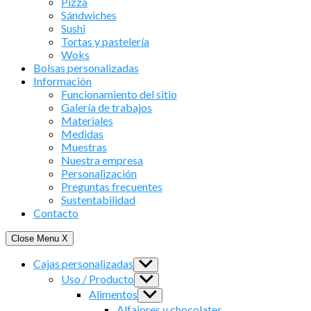
Pizza
Sándwiches
Sushi
Tortas y pastelería
Woks
Bolsas personalizadas
Información
Funcionamiento del sitio
Galería de trabajos
Materiales
Medidas
Muestras
Nuestra empresa
Personalización
Preguntas frecuentes
Sustentabilidad
Contacto
Close Menu
X
Cajas personalizadas
Show
sub
Uso / Producto
Show
menu
sub
Alimentos
Show
menu
sub
Alfajores y chocolates