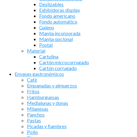
Deslizables
Exhibidoras display
Fondo americano
Fondo automático
Galeno
Manija incorporada
Manija opcional
Postal
Material
Cartulina
Cartón microcorrugado
Cartón corrugado
Envases gastronómicos
Café
Empanadas y almuerzos
Fritos
Hamburguesas
Medialunas y donas
Milanesas
Panchos
Pastas
Picadas y fiambres
Pollo