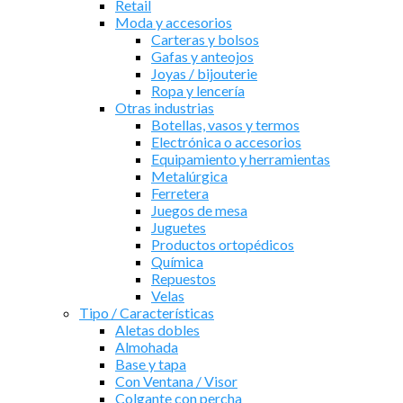
Retail
Moda y accesorios
Carteras y bolsos
Gafas y anteojos
Joyas / bijouterie
Ropa y lencería
Otras industrias
Botellas, vasos y termos
Electrónica o accesorios
Equipamiento y herramientas
Metalúrgica
Ferretera
Juegos de mesa
Juguetes
Productos ortopédicos
Química
Repuestos
Velas
Tipo / Características
Aletas dobles
Almohada
Base y tapa
Con Ventana / Visor
Colgante con percha