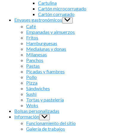
sub
Cartulina
menu
Cartón microcorrugado
Cartón corrugado
Envases gastronómicos
Show
sub
Café
menu
Empanadas y almuerzos
Fritos
Hamburguesas
Medialunas y donas
Milanesas
Panchos
Pastas
Picadas y fiambres
Pollo
Pizza
Sándwiches
Sushi
Tortas y pastelería
Woks
Bolsas personalizadas
Información
Show
sub
Funcionamiento del sitio
menu
Galería de trabajos