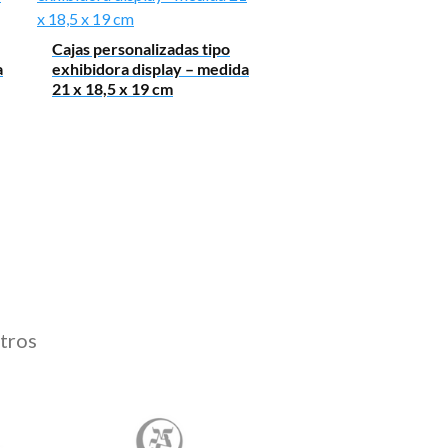
Cajas personalizadas tipo
a
exhibidora display – medida
21 x 18,5 x 19 cm
tros