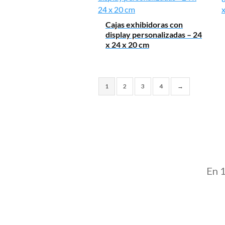
Cajas exhibidoras con
display personalizadas – 24
x 24 x 20 cm
1
2
3
4
→
En 