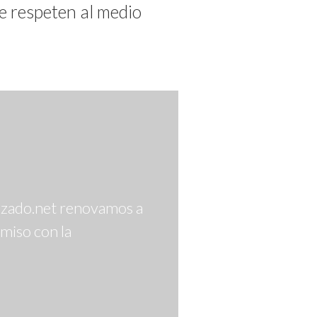
e respeten al medio
izado.net renovamos a
miso con la