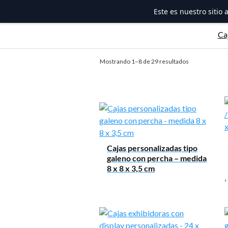
Este es nuestro sitio
Saltar
Ca
al
contenido
Ordenado
Mostrando 1–8 de 29 resultados
por
los
últimos
Cajas personalizadas tipo
galeno con percha – medida
8 x 8 x 3,5 cm
,