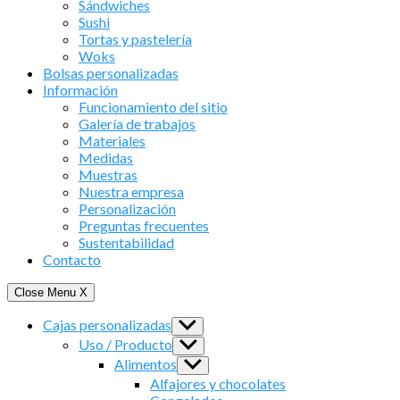
Sándwiches
Sushi
Tortas y pastelería
Woks
Bolsas personalizadas
Información
Funcionamiento del sitio
Galería de trabajos
Materiales
Medidas
Muestras
Nuestra empresa
Personalización
Preguntas frecuentes
Sustentabilidad
Contacto
Close Menu
X
Cajas personalizadas
Show
sub
Uso / Producto
Show
menu
sub
Alimentos
Show
menu
sub
Alfajores y chocolates
menu