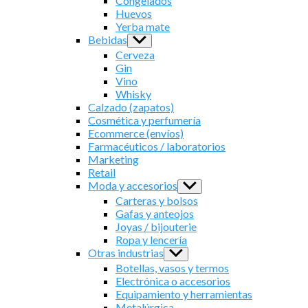
Congelados
Huevos
Yerba mate
Bebidas
Show
sub
Cerveza
menu
Gin
Vino
Whisky
Calzado (zapatos)
Cosmética y perfumería
Ecommerce (envíos)
Farmacéuticos / laboratorios
Marketing
Retail
Moda y accesorios
Show
sub
Carteras y bolsos
menu
Gafas y anteojos
Joyas / bijouterie
Ropa y lencería
Otras industrias
Show
sub
Botellas, vasos y termos
menu
Electrónica o accesorios
Equipamiento y herramientas
Metalúrgica