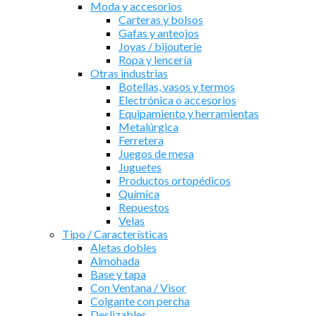
Moda y accesorios
Carteras y bolsos
Gafas y anteojos
Joyas / bijouterie
Ropa y lencería
Otras industrias
Botellas, vasos y termos
Electrónica o accesorios
Equipamiento y herramientas
Metalúrgica
Ferretera
Juegos de mesa
Juguetes
Productos ortopédicos
Química
Repuestos
Velas
Tipo / Características
Aletas dobles
Almohada
Base y tapa
Con Ventana / Visor
Colgante con percha
Deslizables