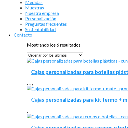
Medidas
Muestras
Nuestra empresa
Personalización
Preguntas frecuentes
Sustentabilidad
Contacto
Ordenado
Mostrando los 6 resultados
por
los
últimos
Cajas personalizadas para botellas plást
,
,
,
,
Cajas personalizadas para kit termo + 
,
Cajas personalizadas para termos o botel