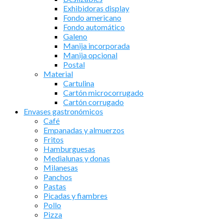
Exhibidoras display
Fondo americano
Fondo automático
Galeno
Manija incorporada
Manija opcional
Postal
Material
Cartulina
Cartón microcorrugado
Cartón corrugado
Envases gastronómicos
Café
Empanadas y almuerzos
Fritos
Hamburguesas
Medialunas y donas
Milanesas
Panchos
Pastas
Picadas y fiambres
Pollo
Pizza