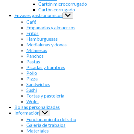
menu
Cartón microcorrugado
Cartón corrugado
Envases gastronómicos
Show
sub
Café
menu
Empanadas y almuerzos
Fritos
Hamburguesas
Medialunas y donas
Milanesas
Panchos
Pastas
Picadas y fiambres
Pollo
Pizza
Sándwiches
Sushi
Tortas y pastelería
Woks
Bolsas personalizadas
Información
Show
sub
Funcionamiento del sitio
menu
Galería de trabajos
Materiales