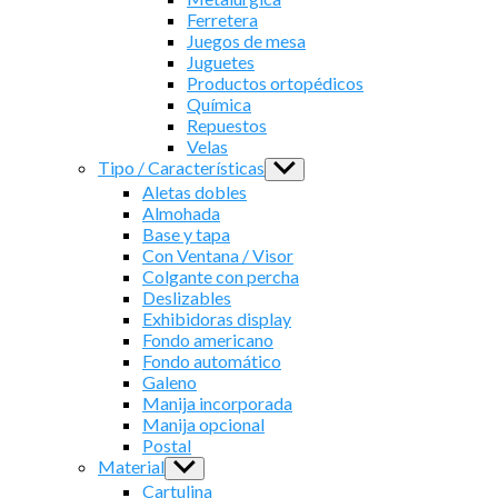
Ferretera
Juegos de mesa
Juguetes
Productos ortopédicos
Química
Repuestos
Velas
Tipo / Características
Show
sub
Aletas dobles
menu
Almohada
Base y tapa
Con Ventana / Visor
Colgante con percha
Deslizables
Exhibidoras display
Fondo americano
Fondo automático
Galeno
Manija incorporada
Manija opcional
Postal
Material
Show
sub
Cartulina