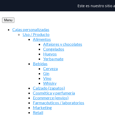
Este es nuestro sitio
Saltar
al
Menu
contenido
Cajas personalizadas
Uso / Producto
Alimentos
Alfajores y chocolates
Congelados
Huevos
Yerba mate
Bebidas
Cerveza
Gin
Vino
Whisky
Calzado (zapatos)
Cosmética y perfumería
Ecommerce (envíos)
Farmacéuticos / laboratorios
Marketing
Retail