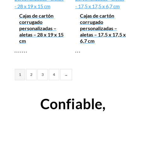
Cajas de cartón
Cajas de cartón
corrugado
corrugado
personalizadas –
personalizadas –
aletas – 28 x 19 x 15
aletas – 17,5 x 17,5 x
cm
6,7 cm
,
,
,
,
,
,
,
,
,
,
1
2
3
4
→
Confiable,