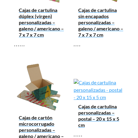
Cajas de cartulina
Cajas de cartulina
dúplex (virgen)
sin encapados
personalizadas –
personalizadas –
galeno / americano –
galeno / americano –
7 x 7 x 7 cm
7 x 7 x 7 cm
,
,
,
,
,
,
,
,
,
,
Cajas de cartulina
personalizadas –
Cajas de cartón
postal – 20 x 15 x 5
microcorrugado
cm
personalizadas –
,
,
,
,
,
galeno / americano –