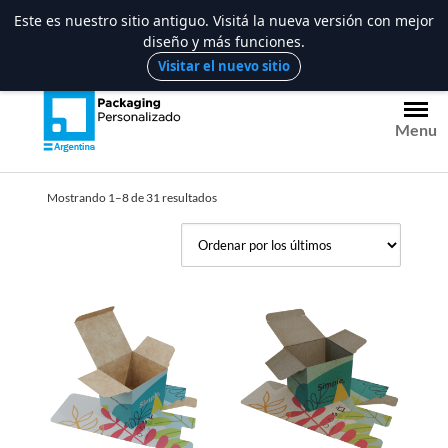
Este es nuestro sitio antiguo. Visitá la nueva versión con mejor
diseño y más funciones.
Saltar
Visitar el nuevo sitio
al
contenido
Menu
Ordenado
Mostrando 1–8 de 31 resultados
por
los
últimos