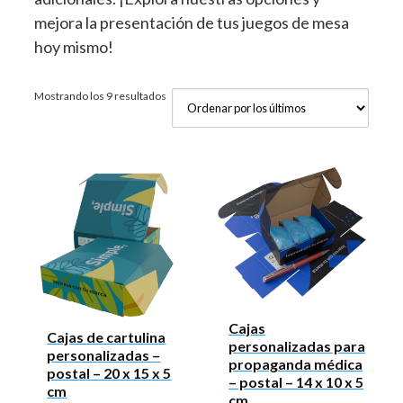
mejora la presentación de tus juegos de mesa
hoy mismo!
Ordenado
Mostrando los 9 resultados
por
los
últimos
Cajas
Cajas de cartulina
personalizadas para
personalizadas –
propaganda médica
postal – 20 x 15 x 5
– postal – 14 x 10 x 5
cm
cm