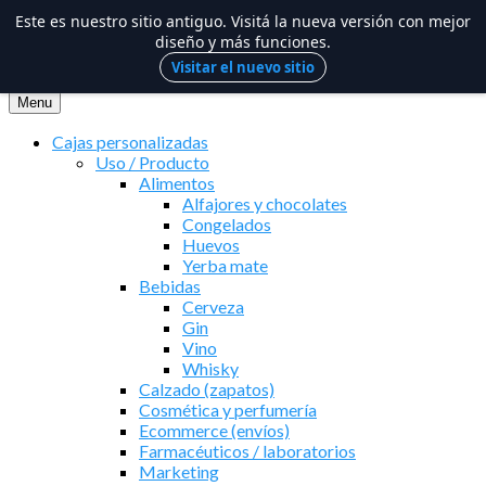
Este es nuestro sitio antiguo. Visitá la nueva versión con mejor
diseño y más funciones.
Visitar el nuevo sitio
Saltar
al
Menu
contenido
Cajas personalizadas
Uso / Producto
Alimentos
Alfajores y chocolates
Congelados
Huevos
Yerba mate
Bebidas
Cerveza
Gin
Vino
Whisky
Calzado (zapatos)
Cosmética y perfumería
Ecommerce (envíos)
Farmacéuticos / laboratorios
Marketing