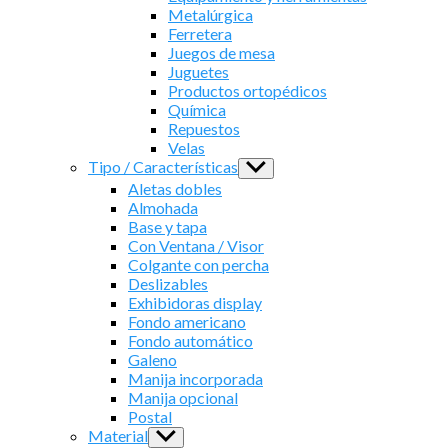
Metalúrgica
Ferretera
Juegos de mesa
Juguetes
Productos ortopédicos
Química
Repuestos
Velas
Tipo / Características
Show
sub
Aletas dobles
menu
Almohada
Base y tapa
Con Ventana / Visor
Colgante con percha
Deslizables
Exhibidoras display
Fondo americano
Fondo automático
Galeno
Manija incorporada
Manija opcional
Postal
Material
Show