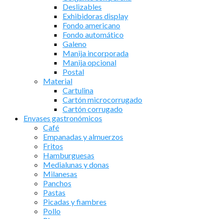
Deslizables
Exhibidoras display
Fondo americano
Fondo automático
Galeno
Manija incorporada
Manija opcional
Postal
Material
Cartulina
Cartón microcorrugado
Cartón corrugado
Envases gastronómicos
Café
Empanadas y almuerzos
Fritos
Hamburguesas
Medialunas y donas
Milanesas
Panchos
Pastas
Picadas y fiambres
Pollo