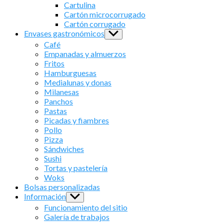
sub
Cartulina
menu
Cartón microcorrugado
Cartón corrugado
Envases gastronómicos
Show
sub
Café
menu
Empanadas y almuerzos
Fritos
Hamburguesas
Medialunas y donas
Milanesas
Panchos
Pastas
Picadas y fiambres
Pollo
Pizza
Sándwiches
Sushi
Tortas y pastelería
Woks
Bolsas personalizadas
Información
Show
sub
Funcionamiento del sitio
menu
Galería de trabajos