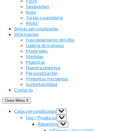
Pizza
Sándwiches
Sushi
Tortas y pastelería
Woks
Bolsas personalizadas
Información
Funcionamiento del sitio
Galería de trabajos
Materiales
Medidas
Muestras
Nuestra empresa
Personalización
Preguntas frecuentes
Sustentabilidad
Contacto
Close Menu
X
Cajas personalizadas
Show
sub
Uso / Producto
Show
menu
sub
Alimentos
Show
menu
sub
Alfajores y chocolates