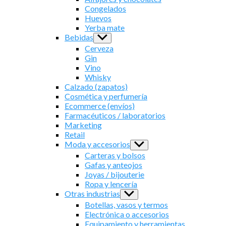
menu
Congelados
Huevos
Yerba mate
Bebidas
Show
sub
Cerveza
menu
Gin
Vino
Whisky
Calzado (zapatos)
Cosmética y perfumería
Ecommerce (envíos)
Farmacéuticos / laboratorios
Marketing
Retail
Moda y accesorios
Show
sub
Carteras y bolsos
menu
Gafas y anteojos
Joyas / bijouterie
Ropa y lencería
Otras industrias
Show
sub
Botellas, vasos y termos
menu
Electrónica o accesorios
Equipamiento y herramientas