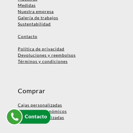
Medidas
Nombre
Nuestra empresa
Galería de trabajos
Empresa
Sustentabilidad
Email
Contacto
Teléfono
Política de privacidad
Devoluciones y reembolsos
Términos y condiciones
Enviar consulta
No te preocupes, podrás hablar
con una persona después.
Comprar
¡Vamos a asignarte un ejecutivo
de cuentas!
Cajas personalizadas
Envases gastronómicos
Bolsas personalizadas