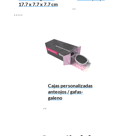
17,7 x 7,7 x 7,7 cm
,
,
,
,
,
,
,
Cajas personalizadas
anteojos / gafas-
galeno
,
,