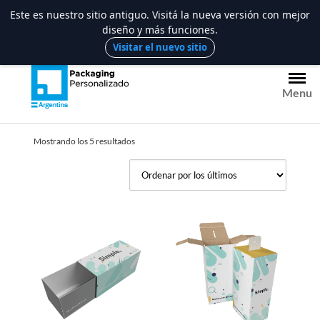
Este es nuestro sitio antiguo. Visitá la nueva versión con mejor
diseño y más funciones.
Saltar
Visitar el nuevo sitio
al
contenido
Menu
Ordenado
Mostrando los 5 resultados
por
los
últimos