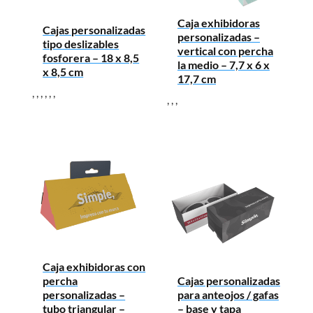
Caja exhibidoras
Cajas personalizadas
personalizadas –
tipo deslizables
vertical con percha
fosforera – 18 x 8,5
la medio – 7,7 x 6 x
x 8,5 cm
17,7 cm
,
,
,
,
,
,
,
,
,
Caja exhibidoras con
percha
Cajas personalizadas
personalizadas –
para anteojos / gafas
tubo triangular –
– base y tapa