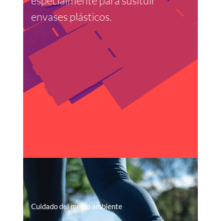
especialmente para susituir
envases plásticos.
Cuidado del medio ambiente