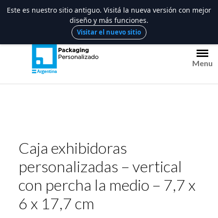
Este es nuestro sitio antiguo. Visitá la nueva versión con mejor
diseño y más funciones.
Saltar
Visitar el nuevo sitio
al
contenido
Menu
Caja exhibidoras
personalizadas – vertical
con percha la medio – 7,7 x
6 x 17,7 cm