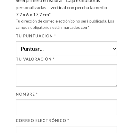
Sé el primero en valorar “Caja exhibidoras
personalizadas – vertical con percha la medio –
7,7 x 6 x 17,7 cm”
Tu dirección de correo electrónico no será publicada.
Los
campos obligatorios están marcados con
*
TU PUNTUACIÓN
*
TU VALORACIÓN
*
NOMBRE
*
CORREO ELECTRÓNICO
*