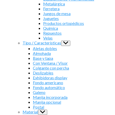
Metalúrgica
Ferretera
Juegos de mesa
Juguetes
Productos ortopédicos
Química
Repuestos
Velas
Tipo / Características
Show
sub
Aletas dobles
menu
Almohada
Base y tapa
Con Ventana / Visor
Colgante con percha
Deslizables
Exhibidoras display
Fondo americano
Fondo automático
Galeno
Manija incorporada
Manija opcional
Postal
Material
Show