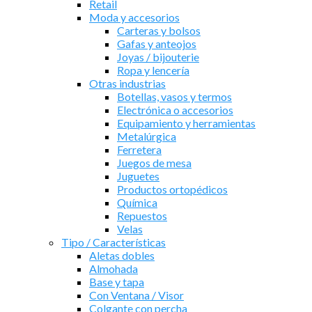
Retail
Moda y accesorios
Carteras y bolsos
Gafas y anteojos
Joyas / bijouterie
Ropa y lencería
Otras industrias
Botellas, vasos y termos
Electrónica o accesorios
Equipamiento y herramientas
Metalúrgica
Ferretera
Juegos de mesa
Juguetes
Productos ortopédicos
Química
Repuestos
Velas
Tipo / Características
Aletas dobles
Almohada
Base y tapa
Con Ventana / Visor
Colgante con percha