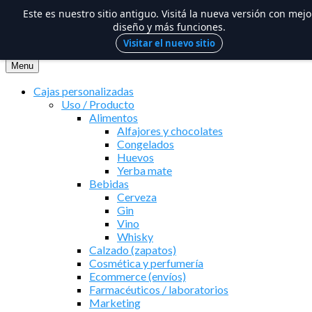
Este es nuestro sitio antiguo. Visitá la nueva versión con mejo
diseño y más funciones.
Visitar el nuevo sitio
Saltar
al
Menu
contenido
Cajas personalizadas
Uso / Producto
Alimentos
Alfajores y chocolates
Congelados
Huevos
Yerba mate
Bebidas
Cerveza
Gin
Vino
Whisky
Calzado (zapatos)
Cosmética y perfumería
Ecommerce (envíos)
Farmacéuticos / laboratorios
Marketing