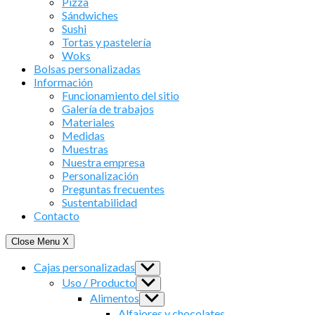
Pizza
Sándwiches
Sushi
Tortas y pastelería
Woks
Bolsas personalizadas
Información
Funcionamiento del sitio
Galería de trabajos
Materiales
Medidas
Muestras
Nuestra empresa
Personalización
Preguntas frecuentes
Sustentabilidad
Contacto
Close Menu
X
Cajas personalizadas
Show
sub
Uso / Producto
Show
menu
sub
Alimentos
Show
menu
sub
Alfajores y chocolates