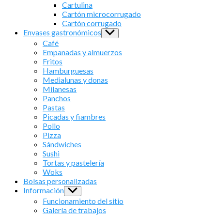
sub
Cartulina
menu
Cartón microcorrugado
Cartón corrugado
Envases gastronómicos
Show
sub
Café
menu
Empanadas y almuerzos
Fritos
Hamburguesas
Medialunas y donas
Milanesas
Panchos
Pastas
Picadas y fiambres
Pollo
Pizza
Sándwiches
Sushi
Tortas y pastelería
Woks
Bolsas personalizadas
Información
Show
sub
Funcionamiento del sitio
menu
Galería de trabajos