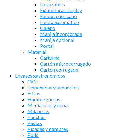
Deslizables
Exhibidoras display
Fondo americano
Fondo automático
Galeno
Manija incorporada
Manija opcional
Postal
Material
Cartulina
Cartón microcorrugado
Cartón corrugado
Envases gastronómicos
Café
Empanadas y almuerzos
Fritos
Hamburguesas
Medialunas y donas
Milanesas
Panchos
Pastas
Picadas y fiambres
Pollo