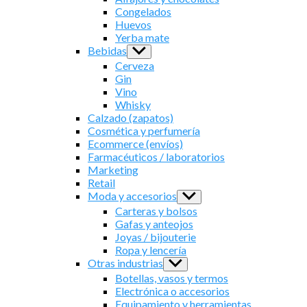
menu
Congelados
Huevos
Yerba mate
Bebidas
Show
sub
Cerveza
menu
Gin
Vino
Whisky
Calzado (zapatos)
Cosmética y perfumería
Ecommerce (envíos)
Farmacéuticos / laboratorios
Marketing
Retail
Moda y accesorios
Show
sub
Carteras y bolsos
menu
Gafas y anteojos
Joyas / bijouterie
Ropa y lencería
Otras industrias
Show
sub
Botellas, vasos y termos
menu
Electrónica o accesorios
Equipamiento y herramientas