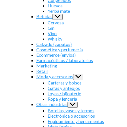
Congelados
Huevos
Yerba mate
Bebidas
Show
sub
Cerveza
menu
Gin
Vino
Whisky
Calzado (zapatos)
Cosmética y perfumería
Ecommerce (envíos)
Farmacéuticos / laboratorios
Marketing
Retail
Moda y accesorios
Show
sub
Carteras y bolsos
menu
Gafas y anteojos
Joyas / bijouterie
Ropa y lencería
Otras industrias
Show
sub
Botellas, vasos y termos
menu
Electrónica o accesorios
Equipamiento y herramientas
Metalúrgica