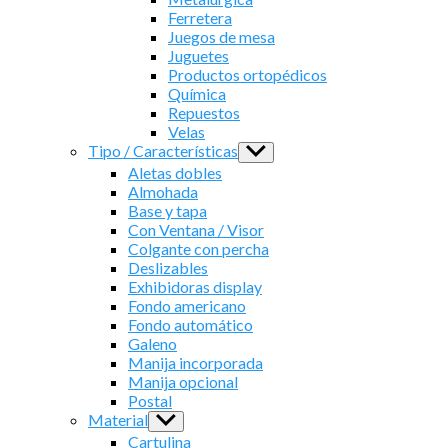
Ferretera
Juegos de mesa
Juguetes
Productos ortopédicos
Química
Repuestos
Velas
Tipo / Características
Show
sub
Aletas dobles
menu
Almohada
Base y tapa
Con Ventana / Visor
Colgante con percha
Deslizables
Exhibidoras display
Fondo americano
Fondo automático
Galeno
Manija incorporada
Manija opcional
Postal
Material
Show
sub
Cartulina