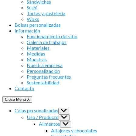
Sándwiches
Sushi
Tortas y pastelería
Woks
Bolsas personalizadas
Información
Funcionamiento del sitio
Galería de trabajos
Materiales
Medidas
Muestras
Nuestra empresa
Personalización
Preguntas frecuentes
Sustentabilidad
Contacto
Close Menu
X
Cajas personalizadas
Show
sub
Uso / Producto
Show
menu
sub
Alimentos
Show
menu
sub
Alfajores y chocolates
menu