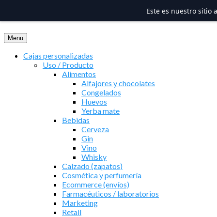
Este es nuestro sitio
Saltar
al
Menu
contenido
Cajas personalizadas
Uso / Producto
Alimentos
Alfajores y chocolates
Congelados
Huevos
Yerba mate
Bebidas
Cerveza
Gin
Vino
Whisky
Calzado (zapatos)
Cosmética y perfumería
Ecommerce (envíos)
Farmacéuticos / laboratorios
Marketing
Retail