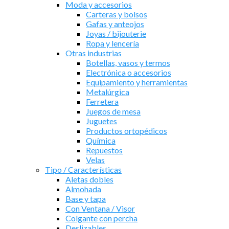
Moda y accesorios
Carteras y bolsos
Gafas y anteojos
Joyas / bijouterie
Ropa y lencería
Otras industrias
Botellas, vasos y termos
Electrónica o accesorios
Equipamiento y herramientas
Metalúrgica
Ferretera
Juegos de mesa
Juguetes
Productos ortopédicos
Química
Repuestos
Velas
Tipo / Características
Aletas dobles
Almohada
Base y tapa
Con Ventana / Visor
Colgante con percha
Deslizables