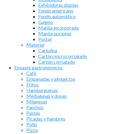
Exhibidoras display
Fondo americano
Fondo automático
Galeno
Manija incorporada
Manija opcional
Postal
Material
Cartulina
Cartón microcorrugado
Cartón corrugado
Envases gastronómicos
Café
Empanadas y almuerzos
Fritos
Hamburguesas
Medialunas y donas
Milanesas
Panchos
Pastas
Picadas y fiambres
Pollo
Pizza