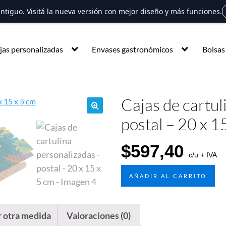
 antiguo. Visitá la nueva versión con mejor diseño y más funciones.
jas personalizadas
Envases gastronómicos
Bolsas
Cajas de cartul
postal – 20 x 1
🔍
$
597,40
c/u + IVA
AÑADIR AL CARRITO
r otra medida
Valoraciones (0)