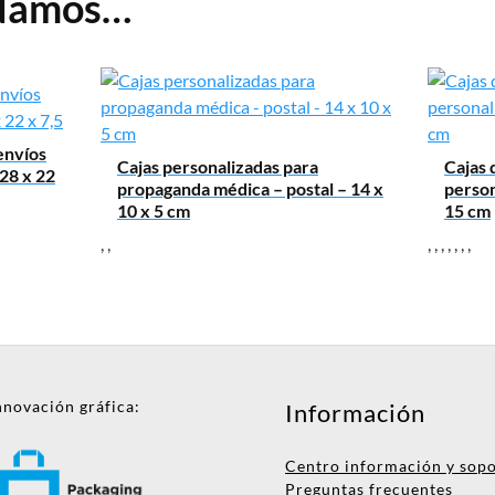
ndamos…
envíos
Cajas personalizadas para
Cajas 
28 x 22
propaganda médica – postal – 14 x
person
10 x 5 cm
15 cm
,
,
,
,
,
,
,
,
,
nnovación gráfica:
Información
Centro información y sop
Preguntas frecuentes