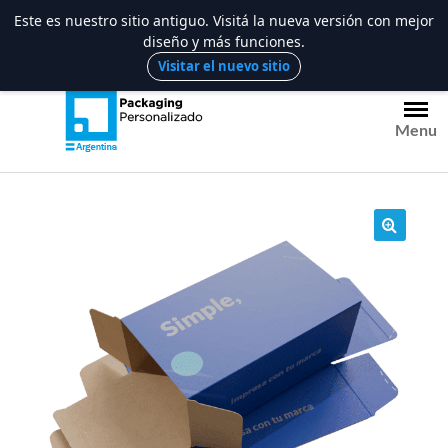
Este es nuestro sitio antiguo. Visitá la nueva versión con mejor
diseño y más funciones.
Saltar
Visitar el nuevo sitio
al
contenido
Menu
🔍