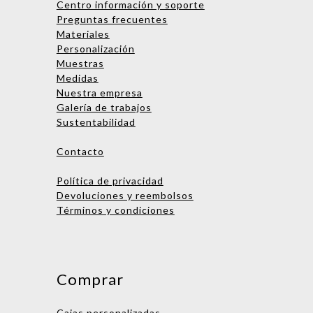
Centro información y soporte
Preguntas frecuentes
Materiales
Personalización
Muestras
Medidas
Nombre
Nuestra empresa
Galería de trabajos
Empresa
Sustentabilidad
Email
Contacto
Teléfono
Política de privacidad
Devoluciones y reembolsos
Términos y condiciones
Enviar consulta
No te preocupes, podrás hablar
con una persona después. ¡Vamos
Comprar
a asignarte un ejecutivo de
cuentas!
Cajas personalizadas