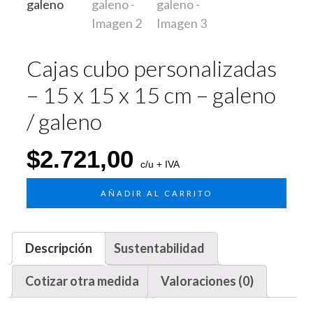
Cajas cubo personalizadas
– 15 x 15 x 15 cm – galeno
/ galeno
$
2.721,00
c/u + IVA
AÑADIR AL CARRITO
Descripción
Sustentabilidad
Cotizar otra medida
Valoraciones (0)