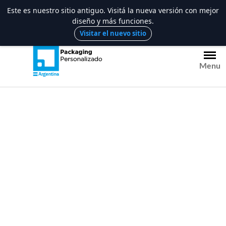
Este es nuestro sitio antiguo. Visitá la nueva versión con mejor
diseño y más funciones.
Saltar
Visitar el nuevo sitio
al
contenido
Menu