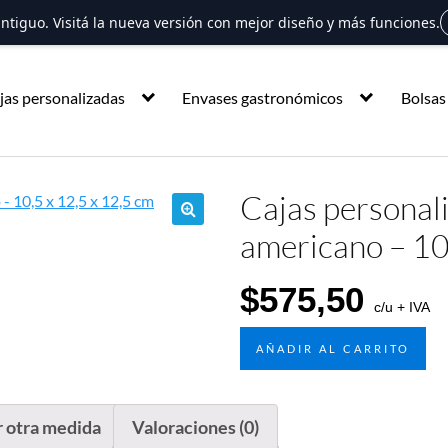
 antiguo. Visitá la nueva versión con mejor diseño y más funciones.
jas personalizadas
Envases gastronómicos
Bolsas
Cajas personali
americano – 10
🔍
$
575,50
c/u + IVA
AÑADIR AL CARRITO
r otra medida
Valoraciones (0)