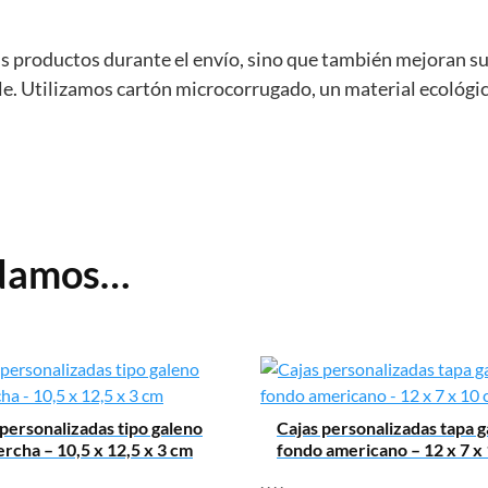
us productos durante el envío, sino que también mejoran s
. Utilizamos cartón microcorrugado, un material ecológico
ndamos…
 personalizadas tipo galeno
Cajas personalizadas tapa 
ercha – 10,5 x 12,5 x 3 cm
fondo americano – 12 x 7 x
,
,
,
,