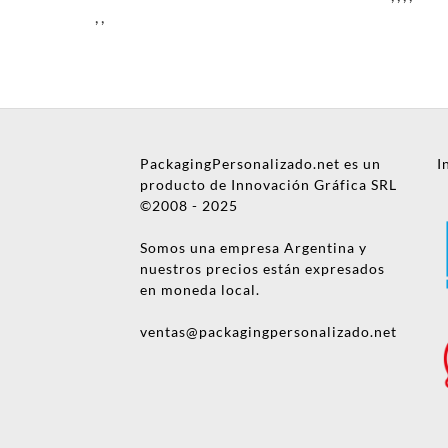
,
,
Nombre
PackagingPersonalizado.net es un
I
Empresa
producto de Innovación Gráfica SRL
©2008 - 2025
Email
Somos una empresa Argentina y
Teléfono
nuestros precios están expresados
en moneda local.
Enviar consulta
ventas@packagingpersonalizado.net
No te preocupes, podrás
hablar con una persona
después. ¡Vamos a
asignarte un ejecutivo de