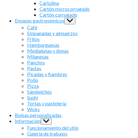
sub
Cartulina
menu
Cartón microcorrugado
Cartón corrugado
Envases gastronómicos
Show
sub
Café
menu
Empanadas y almuerzos
Fritos
Hamburguesas
Medialunas y donas
Milanesas
Panchos
Pastas
Picadas y fiambres
Pollo
Pizza
Sándwiches
Sushi
Tortas y pastelería
Woks
Bolsas personalizadas
Información
Show
sub
Funcionamiento del sitio
menu
Galería de trabajos