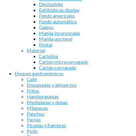
Deslizables
Exhibidoras display
Fondo americano
Fondo automático
Galeno
Manija incorporada
Manija opcional
Postal
Material
Cartulina
Cartón microcorrugado
Cartón corrugado
Envases gastronómicos
Café
Empanadas y almuerzos
Fritos
Hamburguesas
Medialunas y donas
Milanesas
Panchos
Pastas
Picadas y fiambres
Pollo