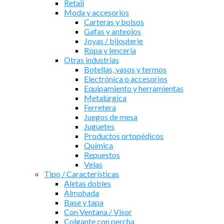
Retail
Moda y accesorios
Carteras y bolsos
Gafas y anteojos
Joyas / bijouterie
Ropa y lencería
Otras industrias
Botellas, vasos y termos
Electrónica o accesorios
Equipamiento y herramientas
Metalúrgica
Ferretera
Juegos de mesa
Juguetes
Productos ortopédicos
Química
Repuestos
Velas
Tipo / Características
Aletas dobles
Almohada
Base y tapa
Con Ventana / Visor
Colgante con percha