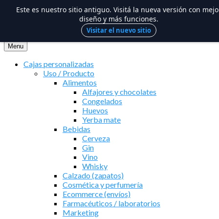
Este es nuestro sitio antiguo. Visitá la nueva versión con mejo
diseño y más funciones.
Visitar el nuevo sitio
Saltar
al
Menu
contenido
Cajas personalizadas
Uso / Producto
Alimentos
Alfajores y chocolates
Congelados
Huevos
Yerba mate
Bebidas
Cerveza
Gin
Vino
Whisky
Calzado (zapatos)
Cosmética y perfumería
Ecommerce (envíos)
Farmacéuticos / laboratorios
Marketing