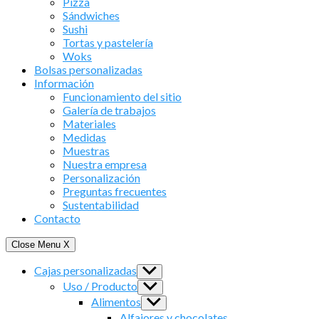
Pizza
Sándwiches
Sushi
Tortas y pastelería
Woks
Bolsas personalizadas
Información
Funcionamiento del sitio
Galería de trabajos
Materiales
Medidas
Muestras
Nuestra empresa
Personalización
Preguntas frecuentes
Sustentabilidad
Contacto
Close Menu
X
Cajas personalizadas
Show
sub
Uso / Producto
Show
menu
sub
Alimentos
Show
menu
sub
Alfajores y chocolates