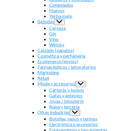
menu
Congelados
Huevos
Yerba mate
Bebidas
Show
sub
Cerveza
menu
Gin
Vino
Whisky
Calzado (zapatos)
Cosmética y perfumería
Ecommerce (envíos)
Farmacéuticos / laboratorios
Marketing
Retail
Moda y accesorios
Show
sub
Carteras y bolsos
menu
Gafas y anteojos
Joyas / bijouterie
Ropa y lencería
Otras industrias
Show
sub
Botellas, vasos y termos
menu
Electrónica o accesorios
Equipamiento y herramientas