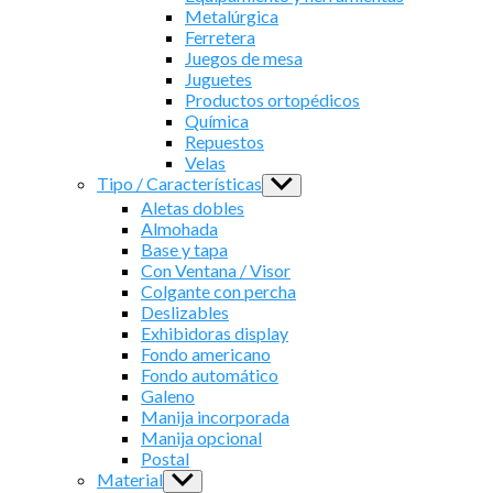
Metalúrgica
Ferretera
Juegos de mesa
Juguetes
Productos ortopédicos
Química
Repuestos
Velas
Tipo / Características
Show
sub
Aletas dobles
menu
Almohada
Base y tapa
Con Ventana / Visor
Colgante con percha
Deslizables
Exhibidoras display
Fondo americano
Fondo automático
Galeno
Manija incorporada
Manija opcional
Postal
Material
Show