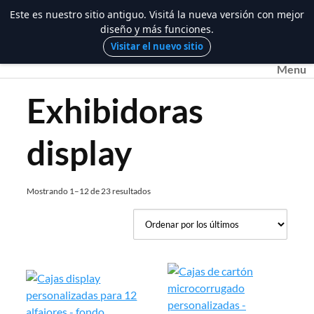
Este es nuestro sitio antiguo. Visitá la nueva versión con mejor
diseño y más funciones.
Saltar
Visitar el nuevo sitio
al
Menu
contenido
Exhibidoras
display
Ordenado
Mostrando 1–12 de 23 resultados
por
los
últimos