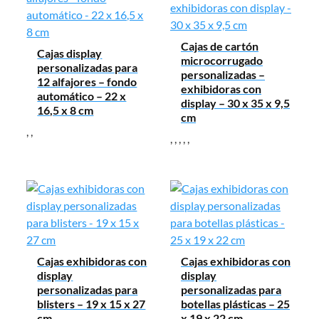
Cajas de cartón
Cajas display
microcorrugado
personalizadas para
personalizadas –
12 alfajores – fondo
exhibidoras con
automático – 22 x
display – 30 x 35 x 9,5
16,5 x 8 cm
cm
,
,
,
,
,
,
,
Cajas exhibidoras con
Cajas exhibidoras con
display
display
personalizadas para
personalizadas para
blisters – 19 x 15 x 27
botellas plásticas – 25
cm
x 19 x 22 cm