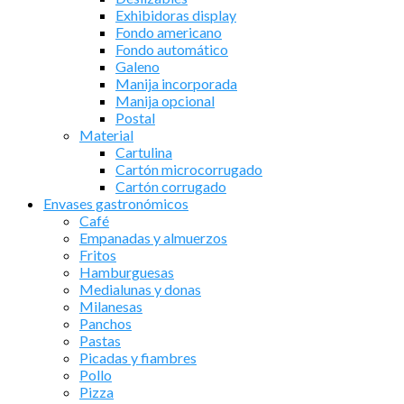
Exhibidoras display
Fondo americano
Fondo automático
Galeno
Manija incorporada
Manija opcional
Postal
Material
Cartulina
Cartón microcorrugado
Cartón corrugado
Envases gastronómicos
Café
Empanadas y almuerzos
Fritos
Hamburguesas
Medialunas y donas
Milanesas
Panchos
Pastas
Picadas y fiambres
Pollo
Pizza