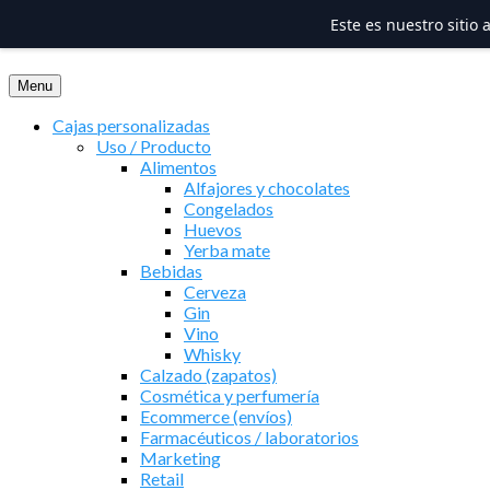
Este es nuestro sitio
Saltar
al
Menu
contenido
Cajas personalizadas
Uso / Producto
Alimentos
Alfajores y chocolates
Congelados
Huevos
Yerba mate
Bebidas
Cerveza
Gin
Vino
Whisky
Calzado (zapatos)
Cosmética y perfumería
Ecommerce (envíos)
Farmacéuticos / laboratorios
Marketing
Retail