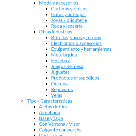
Moda y accesorios
Carteras y bolsos
Gafas y anteojos
Joyas / bijouterie
Ropa y lencería
Otras industrias
Botellas, vasos y termos
Electrónica o accesorios
Equipamiento y herramientas
Metalúrgica
Ferretera
Juegos de mesa
Juguetes
Productos ortopédicos
Química
Repuestos
Velas
Tipo / Características
Aletas dobles
Almohada
Base y tapa
Con Ventana / Visor
Colgante con percha
Deslizables