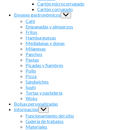
menu
Cartón microcorrugado
Cartón corrugado
Envases gastronómicos
Show
sub
Café
menu
Empanadas y almuerzos
Fritos
Hamburguesas
Medialunas y donas
Milanesas
Panchos
Pastas
Picadas y fiambres
Pollo
Pizza
Sándwiches
Sushi
Tortas y pastelería
Woks
Bolsas personalizadas
Información
Show
sub
Funcionamiento del sitio
menu
Galería de trabajos
Materiales