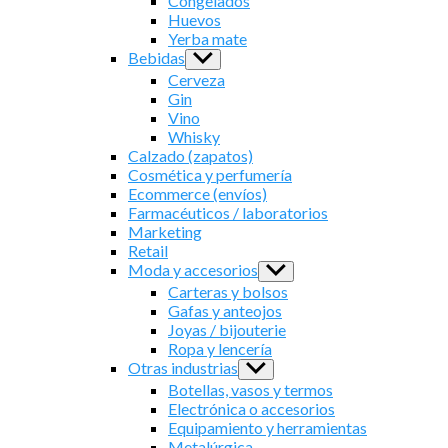
Congelados
Huevos
Yerba mate
Bebidas
Show
sub
Cerveza
menu
Gin
Vino
Whisky
Calzado (zapatos)
Cosmética y perfumería
Ecommerce (envíos)
Farmacéuticos / laboratorios
Marketing
Retail
Moda y accesorios
Show
sub
Carteras y bolsos
menu
Gafas y anteojos
Joyas / bijouterie
Ropa y lencería
Otras industrias
Show
sub
Botellas, vasos y termos
menu
Electrónica o accesorios
Equipamiento y herramientas
Metalúrgica