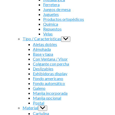
Ferretera
Juegos de mesa
Juguetes
Productos ortopédicos
Química
Repuestos
Velas
Tipo / Características
Show
sub
Aletas dobles
menu
Almohada
Base y tapa
Con Ventana / Visor
Colgante con percha
Deslizables
Exhibidoras display
Fondo americano
Fondo automático
Galeno
Manija incorporada
Manija opcional
Postal
Material
Show
sub
Cartulina