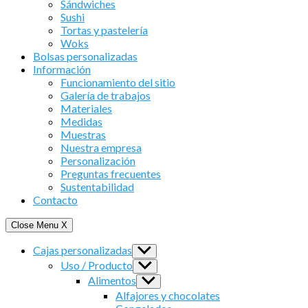
Sándwiches
Sushi
Tortas y pastelería
Woks
Bolsas personalizadas
Información
Funcionamiento del sitio
Galería de trabajos
Materiales
Medidas
Muestras
Nuestra empresa
Personalización
Preguntas frecuentes
Sustentabilidad
Contacto
Close Menu
X
Cajas personalizadas
Show
sub
Uso / Producto
Show
menu
sub
Alimentos
Show
menu
sub
Alfajores y chocolates
menu