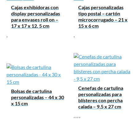
Cajas exhibidoras con
Cajas personalizadas
display personalizadas
tipo postal – cartón
para envases roll on –
microcorrugado – 21 x
17 x 17 x 12, 5 cm
15 x 6 cm
,
,
Cenefas de cartulina
Bolsas de cartulina
personalizadas para
personalizadas – 44 x 30
blísteres con percha
x 15 cm
calada – 9,5 x 27 cm
,
,
,
,