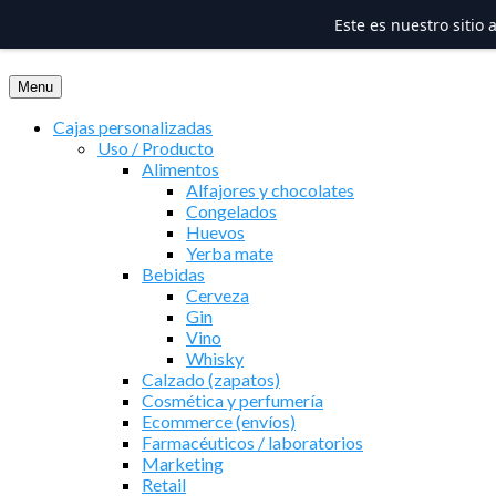
Este es nuestro sitio
Saltar
al
Menu
contenido
Cajas personalizadas
Uso / Producto
Alimentos
Alfajores y chocolates
Congelados
Huevos
Yerba mate
Bebidas
Cerveza
Gin
Vino
Whisky
Calzado (zapatos)
Cosmética y perfumería
Ecommerce (envíos)
Farmacéuticos / laboratorios
Marketing
Retail