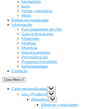
Sándwiches
Sushi
Tortas y pastelería
Woks
Bolsas personalizadas
Información
Funcionamiento del sitio
Galería de trabajos
Materiales
Medidas
Muestras
Nuestra empresa
Personalización
Preguntas frecuentes
Sustentabilidad
Contacto
Close Menu
X
Cajas personalizadas
Show
sub
Uso / Producto
Show
menu
sub
Alimentos
Show
menu
sub
Alfajores y chocolates
menu