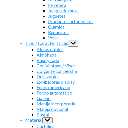
Ferretera
Juegos de mesa
Juguetes
Productos ortopédicos
Química
Repuestos
Velas
Tipo / Características
Show
sub
Aletas dobles
menu
Almohada
Base y tapa
Con Ventana / Visor
Colgante con percha
Deslizables
Exhibidoras display
Fondo americano
Fondo automático
Galeno
Manija incorporada
Manija opcional
Postal
Material
Show
sub
Cartulina