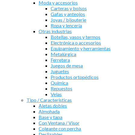
Moda y accesorios
Carteras y bolsos
Gafas y anteojos
Joyas / bijouterie
Ropa y lencería
Otras industrias
Botellas, vasos y termos
Electrónica o accesorios
Equipamiento y herramientas
Metalúrgica
Ferretera
Juegos de mesa
Juguetes
Productos ortopédicos
Química
Repuestos
Velas
Tipo / Características
Aletas dobles
Almohada
Base y tapa
Con Ventana / Visor
Colgante con percha
Deslizables