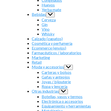
Congelados
Huevos
Yerba mate
Bebidas
Show
sub
Cerveza
menu
Gin
Vino
Whisky
Calzado (zapatos)
Cosmética y perfumería
Ecommerce (envíos)
Farmacéuticos / laboratorios
Marketing
Retail
Moda y accesorios
Show
sub
Carteras y bolsos
menu
Gafas y anteojos
Joyas / bijouterie
Ropa y lencería
Otras industrias
Show
sub
Botellas, vasos y termos
menu
Electrónica o accesorios
Equipamiento y herramientas
Metalúrgica