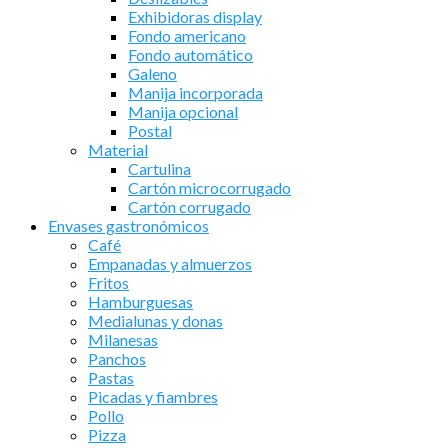
Exhibidoras display
Fondo americano
Fondo automático
Galeno
Manija incorporada
Manija opcional
Postal
Material
Cartulina
Cartón microcorrugado
Cartón corrugado
Envases gastronómicos
Café
Empanadas y almuerzos
Fritos
Hamburguesas
Medialunas y donas
Milanesas
Panchos
Pastas
Picadas y fiambres
Pollo
Pizza