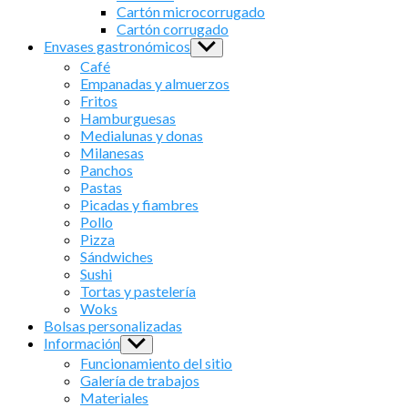
menu
Cartón microcorrugado
Cartón corrugado
Envases gastronómicos
Show
sub
Café
menu
Empanadas y almuerzos
Fritos
Hamburguesas
Medialunas y donas
Milanesas
Panchos
Pastas
Picadas y fiambres
Pollo
Pizza
Sándwiches
Sushi
Tortas y pastelería
Woks
Bolsas personalizadas
Información
Show
sub
Funcionamiento del sitio
menu
Galería de trabajos
Materiales