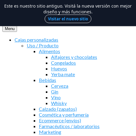
Este es nuestro sitio antiguo. Visitá la nueva versión con mejor
diseño y más funciones.
Visitar el nuevo sitio
Saltar
al
Menu
contenido
Cajas personalizadas
Uso / Producto
Alimentos
Alfajores y chocolates
Congelados
Huevos
Yerba mate
Bebidas
Cerveza
Gin
Vino
Whisky
Calzado (zapatos)
Cosmética y perfumería
Ecommerce (envíos)
Farmacéuticos / laboratorios
Marketing