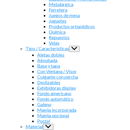
Metalúrgica
Ferretera
Juegos de mesa
Juguetes
Productos ortopédicos
Química
Repuestos
Velas
Tipo / Características
Show
sub
Aletas dobles
menu
Almohada
Base y tapa
Con Ventana / Visor
Colgante con percha
Deslizables
Exhibidoras display
Fondo americano
Fondo automático
Galeno
Manija incorporada
Manija opcional
Postal
Material
Show