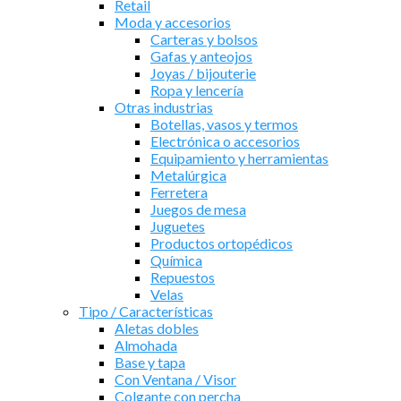
Retail
Moda y accesorios
Carteras y bolsos
Gafas y anteojos
Joyas / bijouterie
Ropa y lencería
Otras industrias
Botellas, vasos y termos
Electrónica o accesorios
Equipamiento y herramientas
Metalúrgica
Ferretera
Juegos de mesa
Juguetes
Productos ortopédicos
Química
Repuestos
Velas
Tipo / Características
Aletas dobles
Almohada
Base y tapa
Con Ventana / Visor
Colgante con percha