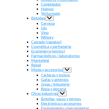
menu
Congelados
Huevos
Yerba mate
Bebidas
Show
sub
Cerveza
menu
Gin
Vino
Whisky
Calzado (zapatos)
Cosmética y perfumería
Ecommerce (envíos)
Farmacéuticos / laboratorios
Marketing
Retail
Moda y accesorios
Show
sub
Carteras y bolsos
menu
Gafas y anteojos
Joyas / bijouterie
Ropa y lencería
Otras industrias
Show
sub
Botellas, vasos y termos
menu
Electrónica o accesorios
Equipamiento y herramientas