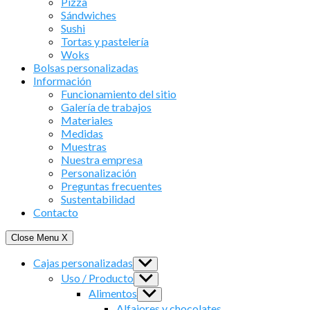
Pizza
Sándwiches
Sushi
Tortas y pastelería
Woks
Bolsas personalizadas
Información
Funcionamiento del sitio
Galería de trabajos
Materiales
Medidas
Muestras
Nuestra empresa
Personalización
Preguntas frecuentes
Sustentabilidad
Contacto
Close Menu
X
Cajas personalizadas
Show
sub
Uso / Producto
Show
menu
sub
Alimentos
Show
menu
sub
Alfajores y chocolates