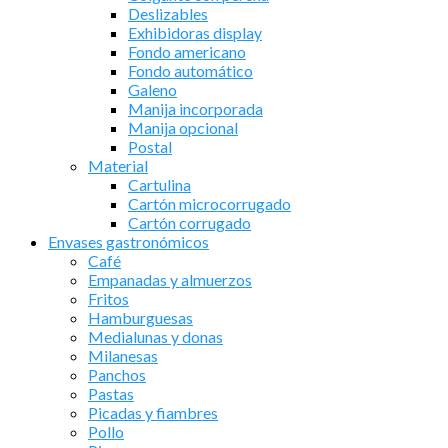
Deslizables
Exhibidoras display
Fondo americano
Fondo automático
Galeno
Manija incorporada
Manija opcional
Postal
Material
Cartulina
Cartón microcorrugado
Cartón corrugado
Envases gastronómicos
Café
Empanadas y almuerzos
Fritos
Hamburguesas
Medialunas y donas
Milanesas
Panchos
Pastas
Picadas y fiambres
Pollo