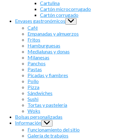
sub
Cartulina
menu
Cartón microcorrugado
Cartón corrugado
Envases gastronómicos
Show
sub
Café
menu
Empanadas y almuerzos
Fritos
Hamburguesas
Medialunas y donas
Milanesas
Panchos
Pastas
Picadas y fiambres
Pollo
Pizza
Sándwiches
Sushi
Tortas y pastelería
Woks
Bolsas personalizadas
Información
Show
sub
Funcionamiento del sitio
menu
Galería de trabajos