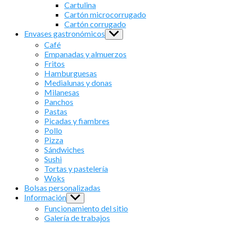
sub
Cartulina
menu
Cartón microcorrugado
Cartón corrugado
Envases gastronómicos
Show
sub
Café
menu
Empanadas y almuerzos
Fritos
Hamburguesas
Medialunas y donas
Milanesas
Panchos
Pastas
Picadas y fiambres
Pollo
Pizza
Sándwiches
Sushi
Tortas y pastelería
Woks
Bolsas personalizadas
Información
Show
sub
Funcionamiento del sitio
menu
Galería de trabajos