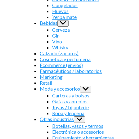
menu
Congelados
Huevos
Yerba mate
Bebidas
Show
sub
Cerveza
menu
Gin
Vino
Whisky
Calzado (zapatos)
Cosmética y perfumería
Ecommerce (envíos)
Farmacéuticos / laboratorios
Marketing
Retail
Moda y accesorios
Show
sub
Carteras y bolsos
menu
Gafas y anteojos
Joyas / bijouterie
Ropa y lencería
Otras industrias
Show
sub
Botellas, vasos y termos
menu
Electrónica o accesorios
Equipamiento y herramientas