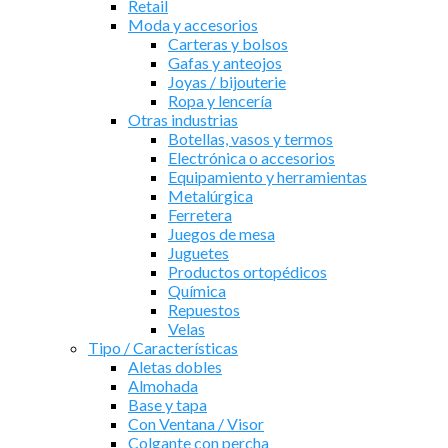
Retail
Moda y accesorios
Carteras y bolsos
Gafas y anteojos
Joyas / bijouterie
Ropa y lencería
Otras industrias
Botellas, vasos y termos
Electrónica o accesorios
Equipamiento y herramientas
Metalúrgica
Ferretera
Juegos de mesa
Juguetes
Productos ortopédicos
Química
Repuestos
Velas
Tipo / Características
Aletas dobles
Almohada
Base y tapa
Con Ventana / Visor
Colgante con percha