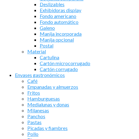
Deslizables
Exhibidoras display
Fondo americano
Fondo automático
Galeno
Manija incorporada
Manija opcional
Postal
Material
Cartulina
Cartón microcorrugado
Cartón corrugado
Envases gastronómicos
Café
Empanadas y almuerzos
Fritos
Hamburguesas
Medialunas y donas
Milanesas
Panchos
Pastas
Picadas y fiambres
Pollo