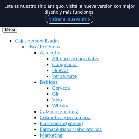
Este es nuestro sitio antiguo. Visitá la nueva versión con mejor
diseño y más funciones.
Visitar el nuevo sitio
Saltar
al
Menu
contenido
Cajas personalizadas
Uso / Producto
Alimentos
Alfajores y chocolates
Congelados
Huevos
Yerba mate
Bebidas
Cerveza
Gin
Vino
Whisky
Calzado (zapatos)
Cosmética y perfumería
Ecommerce (envíos)
Farmacéuticos / laboratorios
Marketing