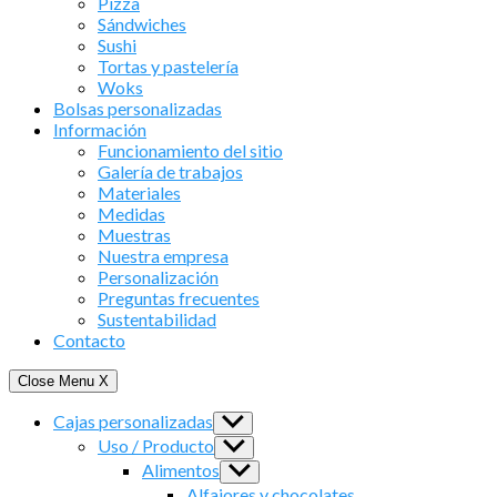
Pizza
Sándwiches
Sushi
Tortas y pastelería
Woks
Bolsas personalizadas
Información
Funcionamiento del sitio
Galería de trabajos
Materiales
Medidas
Muestras
Nuestra empresa
Personalización
Preguntas frecuentes
Sustentabilidad
Contacto
Close Menu
X
Cajas personalizadas
Show
sub
Uso / Producto
Show
menu
sub
Alimentos
Show
menu
sub
Alfajores y chocolates