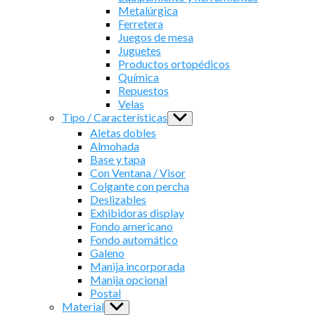
Metalúrgica
Ferretera
Juegos de mesa
Juguetes
Productos ortopédicos
Química
Repuestos
Velas
Tipo / Características
Show
sub
Aletas dobles
menu
Almohada
Base y tapa
Con Ventana / Visor
Colgante con percha
Deslizables
Exhibidoras display
Fondo americano
Fondo automático
Galeno
Manija incorporada
Manija opcional
Postal
Material
Show