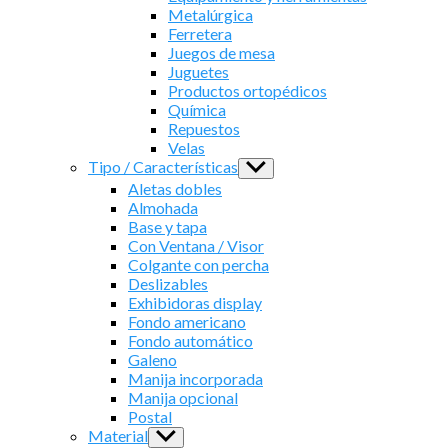
Metalúrgica
Ferretera
Juegos de mesa
Juguetes
Productos ortopédicos
Química
Repuestos
Velas
Tipo / Características
Show
sub
Aletas dobles
menu
Almohada
Base y tapa
Con Ventana / Visor
Colgante con percha
Deslizables
Exhibidoras display
Fondo americano
Fondo automático
Galeno
Manija incorporada
Manija opcional
Postal
Material
Show