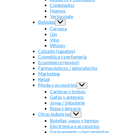
menu
Congelados
Huevos
Yerba mate
Bebidas
Show
sub
Cerveza
menu
Gin
Vino
Whisky
Calzado (zapatos)
Cosmética y perfumería
Ecommerce (envíos)
Farmacéuticos / laboratorios
Marketing
Retail
Moda y accesorios
Show
sub
Carteras y bolsos
menu
Gafas y anteojos
Joyas / bijouterie
Ropa y lencería
Otras industrias
Show
sub
Botellas, vasos y termos
menu
Electrónica o accesorios
Equipamiento y herramientas