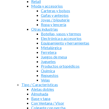
Retail
Moda y accesorios
Carteras y bolsos
Gafas y anteojos
Joyas / bijouterie
Ropa y lencería
Otras industrias
Botellas, vasos y termos
Electrónica o accesorios
Equipamiento y herramientas
Metalúrgica
Ferretera
Juegos de mesa
Juguetes
Productos ortopédicos
Química
Repuestos
Velas
Tipo / Características
Aletas dobles
Almohada
Base y tapa
Con Ventana / Visor
Colgante con percha