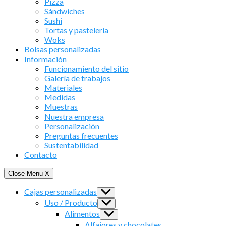
Pizza
Sándwiches
Sushi
Tortas y pastelería
Woks
Bolsas personalizadas
Información
Funcionamiento del sitio
Galería de trabajos
Materiales
Medidas
Muestras
Nuestra empresa
Personalización
Preguntas frecuentes
Sustentabilidad
Contacto
Close Menu
X
Cajas personalizadas
Show
sub
Uso / Producto
Show
menu
sub
Alimentos
Show
menu
sub
Alfajores y chocolates