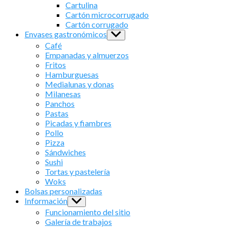
sub
Cartulina
menu
Cartón microcorrugado
Cartón corrugado
Envases gastronómicos
Show
sub
Café
menu
Empanadas y almuerzos
Fritos
Hamburguesas
Medialunas y donas
Milanesas
Panchos
Pastas
Picadas y fiambres
Pollo
Pizza
Sándwiches
Sushi
Tortas y pastelería
Woks
Bolsas personalizadas
Información
Show
sub
Funcionamiento del sitio
menu
Galería de trabajos