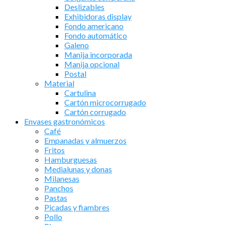
Deslizables
Exhibidoras display
Fondo americano
Fondo automático
Galeno
Manija incorporada
Manija opcional
Postal
Material
Cartulina
Cartón microcorrugado
Cartón corrugado
Envases gastronómicos
Café
Empanadas y almuerzos
Fritos
Hamburguesas
Medialunas y donas
Milanesas
Panchos
Pastas
Picadas y fiambres
Pollo