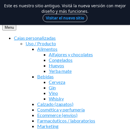
Este es nuestro sitio antiguo. Visitá la nueva versión con mejor
diseño y más funciones.
Visitar el nuevo sitio
Saltar
al
Menu
contenido
Cajas personalizadas
Uso / Producto
Alimentos
Alfajores y chocolates
Congelados
Huevos
Yerba mate
Bebidas
Cerveza
Gin
Vino
Whisky
Calzado (zapatos)
Cosmética y perfumería
Ecommerce (envíos)
Farmacéuticos / laboratorios
Marketing