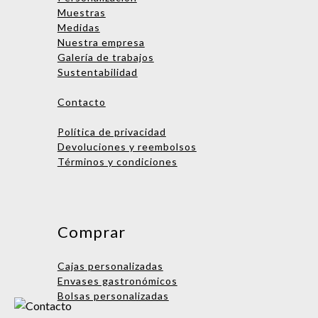
Muestras
Medidas
Nombre
Nuestra empresa
Galería de trabajos
Empresa
Sustentabilidad
Email
Contacto
Teléfono
Política de privacidad
Devoluciones y reembolsos
Términos y condiciones
Enviar consulta
No te preocupes, podrás hablar
con una persona después. ¡Vamos
Comprar
a asignarte un ejecutivo de
cuentas!
Cajas personalizadas
Envases gastronómicos
Bolsas personalizadas