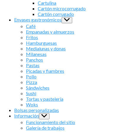
sub
Cartulina
menu
Cartón microcorrugado
Cartón corrugado
Envases gastronómicos
Show
sub
Café
menu
Empanadas y almuerzos
Fritos
Hamburguesas
Medialunas y donas
Milanesas
Panchos
Pastas
Picadas y fiambres
Pollo
Pizza
Sándwiches
Sushi
Tortas y pastelería
Woks
Bolsas personalizadas
Información
Show
sub
Funcionamiento del sitio
menu
Galería de trabajos