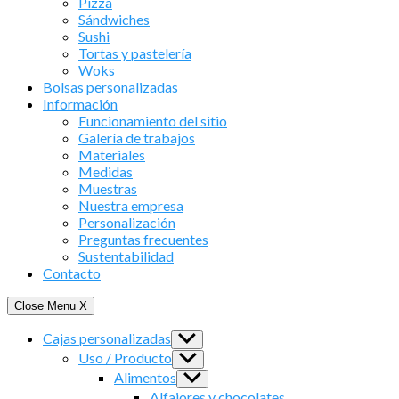
Pizza
Sándwiches
Sushi
Tortas y pastelería
Woks
Bolsas personalizadas
Información
Funcionamiento del sitio
Galería de trabajos
Materiales
Medidas
Muestras
Nuestra empresa
Personalización
Preguntas frecuentes
Sustentabilidad
Contacto
Close Menu
X
Cajas personalizadas
Show
sub
Uso / Producto
Show
menu
sub
Alimentos
Show
menu
sub
Alfajores y chocolates