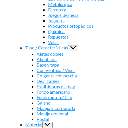
Metalúrgica
Ferretera
Juegos de mesa
Juguetes
Productos ortopédicos
Química
Repuestos
Velas
Tipo / Características
Show
sub
Aletas dobles
menu
Almohada
Base y tapa
Con Ventana / Visor
Colgante con percha
Deslizables
Exhibidoras display
Fondo americano
Fondo automático
Galeno
Manija incorporada
Manija opcional
Postal
Material
Show