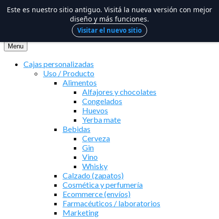
Este es nuestro sitio antiguo. Visitá la nueva versión con mejor
diseño y más funciones.
Visitar el nuevo sitio
Saltar
al
Menu
contenido
Cajas personalizadas
Uso / Producto
Alimentos
Alfajores y chocolates
Congelados
Huevos
Yerba mate
Bebidas
Cerveza
Gin
Vino
Whisky
Calzado (zapatos)
Cosmética y perfumería
Ecommerce (envíos)
Farmacéuticos / laboratorios
Marketing