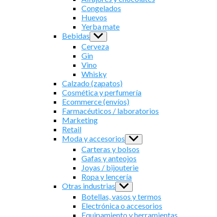
menu
Congelados
Huevos
Yerba mate
Bebidas
Show
sub
Cerveza
menu
Gin
Vino
Whisky
Calzado (zapatos)
Cosmética y perfumería
Ecommerce (envíos)
Farmacéuticos / laboratorios
Marketing
Retail
Moda y accesorios
Show
sub
Carteras y bolsos
menu
Gafas y anteojos
Joyas / bijouterie
Ropa y lencería
Otras industrias
Show
sub
Botellas, vasos y termos
menu
Electrónica o accesorios
Equipamiento y herramientas