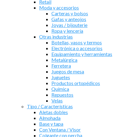
Retail
Moda y accesorios
Carteras y bolsos
Gafas y anteojos
Joyas / bijouterie
Ropa y lencería
Otras industrias
Botellas, vasos y termos
Electrónica o accesorios
Equipamiento y herramientas
Metalúrgica
Ferretera
Juegos de mesa
Juguetes
Productos ortopédicos
Química
Repuestos
Velas
Tipo / Características
Aletas dobles
Almohada
Base y tapa
Con Ventana / Visor
Colgante con percha