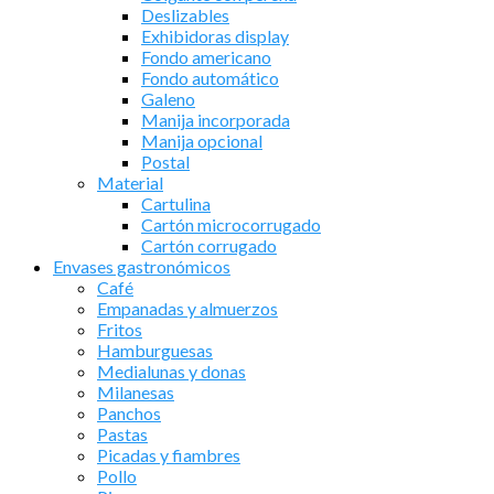
Deslizables
Exhibidoras display
Fondo americano
Fondo automático
Galeno
Manija incorporada
Manija opcional
Postal
Material
Cartulina
Cartón microcorrugado
Cartón corrugado
Envases gastronómicos
Café
Empanadas y almuerzos
Fritos
Hamburguesas
Medialunas y donas
Milanesas
Panchos
Pastas
Picadas y fiambres
Pollo