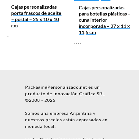
Cajas personalizadas
Cajas personalizadas
porta frascos de aceite
para botellas plásticas –
– postal – 25 x 10 x 10
cuna interior
cm
incorporada – 27 x 11 x
11,5 cm
,
,
,
,
,
,
PackagingPersonalizado.net es un
producto de Innovación Gráfica SRL
©2008 - 2025
Somos una empresa Argentina y
nuestros precios están expresados en
moneda local.