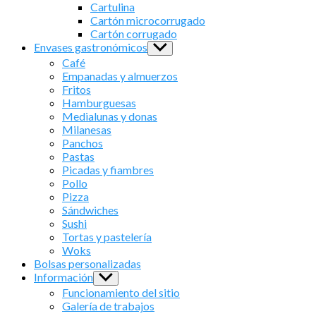
sub
Cartulina
menu
Cartón microcorrugado
Cartón corrugado
Envases gastronómicos
Show
sub
Café
menu
Empanadas y almuerzos
Fritos
Hamburguesas
Medialunas y donas
Milanesas
Panchos
Pastas
Picadas y fiambres
Pollo
Pizza
Sándwiches
Sushi
Tortas y pastelería
Woks
Bolsas personalizadas
Información
Show
sub
Funcionamiento del sitio
menu
Galería de trabajos