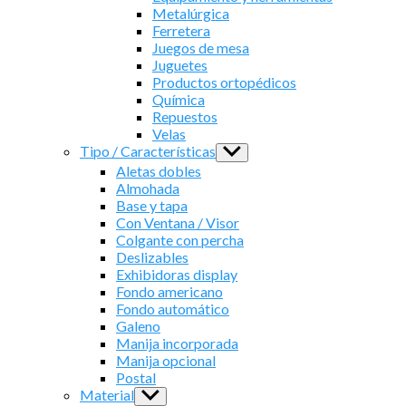
Metalúrgica
Ferretera
Juegos de mesa
Juguetes
Productos ortopédicos
Química
Repuestos
Velas
Tipo / Características
Show
sub
Aletas dobles
menu
Almohada
Base y tapa
Con Ventana / Visor
Colgante con percha
Deslizables
Exhibidoras display
Fondo americano
Fondo automático
Galeno
Manija incorporada
Manija opcional
Postal
Material
Show