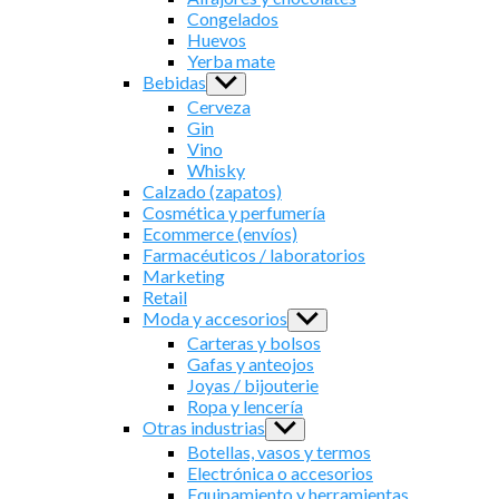
menu
Congelados
Huevos
Yerba mate
Bebidas
Show
sub
Cerveza
menu
Gin
Vino
Whisky
Calzado (zapatos)
Cosmética y perfumería
Ecommerce (envíos)
Farmacéuticos / laboratorios
Marketing
Retail
Moda y accesorios
Show
sub
Carteras y bolsos
menu
Gafas y anteojos
Joyas / bijouterie
Ropa y lencería
Otras industrias
Show
sub
Botellas, vasos y termos
menu
Electrónica o accesorios
Equipamiento y herramientas