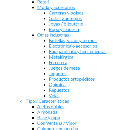
Retail
Moda y accesorios
Carteras y bolsos
Gafas y anteojos
Joyas / bijouterie
Ropa y lencería
Otras industrias
Botellas, vasos y termos
Electrónica o accesorios
Equipamiento y herramientas
Metalúrgica
Ferretera
Juegos de mesa
Juguetes
Productos ortopédicos
Química
Repuestos
Velas
Tipo / Características
Aletas dobles
Almohada
Base y tapa
Con Ventana / Visor
Colgante con percha