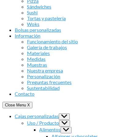
Pizza
Sándwiches
Sushi
Tortas y pastelería
Woks
Bolsas personalizadas
Información
Funcionamiento del sitio
Galería de trabajos
Materiales
Medidas
Muestras
Nuestra empresa
Personalización
Preguntas frecuentes
Sustentabilidad
Contacto
Close Menu
X
Cajas personalizadas
Show
sub
Uso / Producto
Show
menu
sub
Alimentos
Show
menu
sub
Alfajores y chocolates