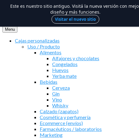
Este es nuestro sitio antiguo. Visitá la nueva versión con mejo
diseño y más funciones.
Visitar el nuevo sitio
Saltar
al
Menu
contenido
Cajas personalizadas
Uso / Producto
Alimentos
Alfajores y chocolates
Congelados
Huevos
Yerba mate
Bebidas
Cerveza
Gin
Vino
Whisky
Calzado (zapatos)
Cosmética y perfumería
Ecommerce (envíos)
Farmacéuticos / laboratorios
Marketing