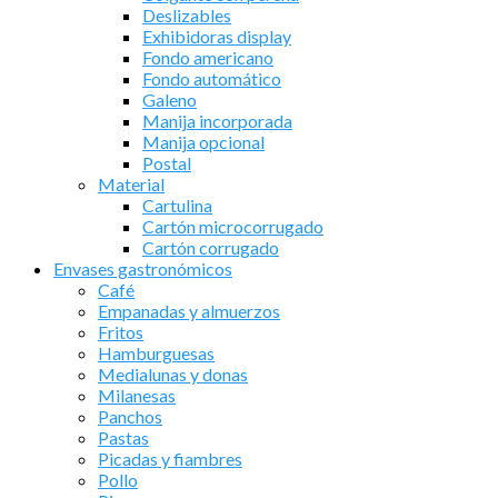
Deslizables
Exhibidoras display
Fondo americano
Fondo automático
Galeno
Manija incorporada
Manija opcional
Postal
Material
Cartulina
Cartón microcorrugado
Cartón corrugado
Envases gastronómicos
Café
Empanadas y almuerzos
Fritos
Hamburguesas
Medialunas y donas
Milanesas
Panchos
Pastas
Picadas y fiambres
Pollo