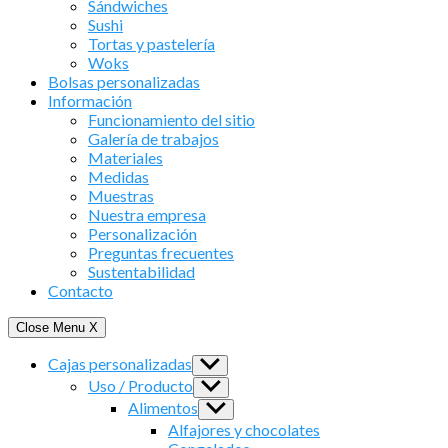
Sándwiches
Sushi
Tortas y pastelería
Woks
Bolsas personalizadas
Información
Funcionamiento del sitio
Galería de trabajos
Materiales
Medidas
Muestras
Nuestra empresa
Personalización
Preguntas frecuentes
Sustentabilidad
Contacto
Close Menu
X
Cajas personalizadas
Show
sub
Uso / Producto
Show
menu
sub
Alimentos
Show
menu
sub
Alfajores y chocolates
menu