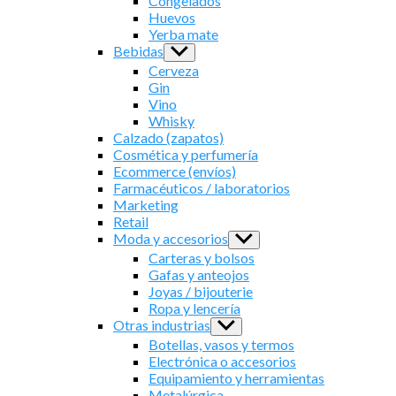
Congelados
Huevos
Yerba mate
Bebidas
Show
sub
Cerveza
menu
Gin
Vino
Whisky
Calzado (zapatos)
Cosmética y perfumería
Ecommerce (envíos)
Farmacéuticos / laboratorios
Marketing
Retail
Moda y accesorios
Show
sub
Carteras y bolsos
menu
Gafas y anteojos
Joyas / bijouterie
Ropa y lencería
Otras industrias
Show
sub
Botellas, vasos y termos
menu
Electrónica o accesorios
Equipamiento y herramientas
Metalúrgica