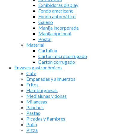
Exhibidoras display
Fondo americano
Fondo automático
Galeno
Manija incorporada
Manija opcional
Postal
Material
Cartulina
Cartón microcorrugado
Cartón corrugado
Envases gastronómicos
Café
Empanadas y almuerzos
Fritos
Hamburguesas
Medialunas y donas
Milanesas
Panchos
Pastas
Picadas y fiambres
Pollo
Pizza