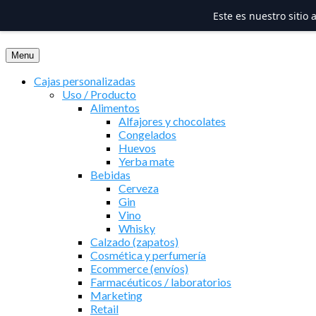
Este es nuestro sitio
Saltar
al
Menu
contenido
Cajas personalizadas
Uso / Producto
Alimentos
Alfajores y chocolates
Congelados
Huevos
Yerba mate
Bebidas
Cerveza
Gin
Vino
Whisky
Calzado (zapatos)
Cosmética y perfumería
Ecommerce (envíos)
Farmacéuticos / laboratorios
Marketing
Retail