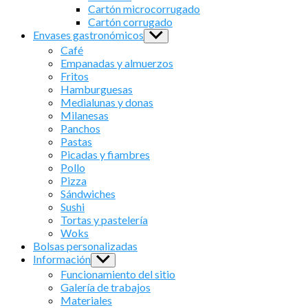
menu
Cartón microcorrugado
Cartón corrugado
Envases gastronómicos
Show
sub
Café
menu
Empanadas y almuerzos
Fritos
Hamburguesas
Medialunas y donas
Milanesas
Panchos
Pastas
Picadas y fiambres
Pollo
Pizza
Sándwiches
Sushi
Tortas y pastelería
Woks
Bolsas personalizadas
Información
Show
sub
Funcionamiento del sitio
menu
Galería de trabajos
Materiales