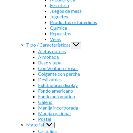
Ferretera
Juegos de mesa
Juguetes
Productos ortopédicos
Química
Repuestos
Velas
Tipo / Características
Show
sub
Aletas dobles
menu
Almohada
Base y tapa
Con Ventana / Visor
Colgante con percha
Deslizables
Exhibidoras display
Fondo americano
Fondo automático
Galeno
Manija incorporada
Manija opcional
Postal
Material
Show
sub
Cartulina