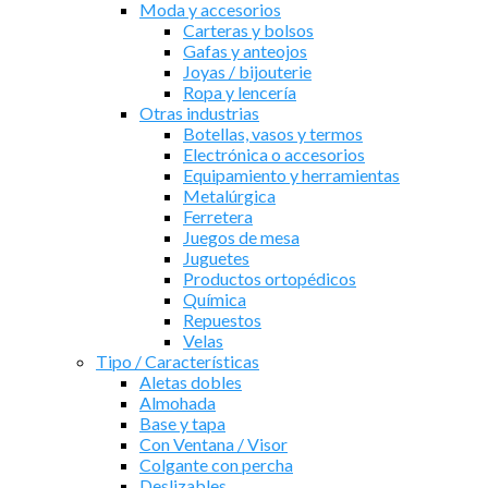
Moda y accesorios
Carteras y bolsos
Gafas y anteojos
Joyas / bijouterie
Ropa y lencería
Otras industrias
Botellas, vasos y termos
Electrónica o accesorios
Equipamiento y herramientas
Metalúrgica
Ferretera
Juegos de mesa
Juguetes
Productos ortopédicos
Química
Repuestos
Velas
Tipo / Características
Aletas dobles
Almohada
Base y tapa
Con Ventana / Visor
Colgante con percha
Deslizables