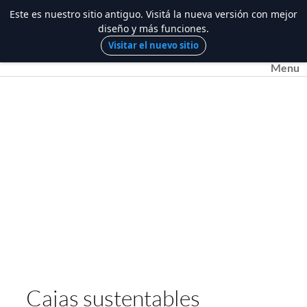
Este es nuestro sitio antiguo. Visitá la nueva versión con mejor
diseño y más funciones.
Saltar
Visitar el nuevo sitio
al
Menu
contenido
Cajas sustentables