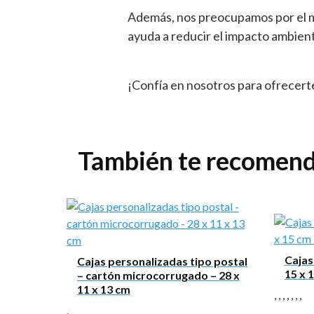
Además, nos preocupamos por el me
ayuda a reducir el impacto ambient
¡Confía en nosotros para ofrecerte
También te recome
Mensaje
Cajas
Cajas personalizadas tipo postal
15 x 
– cartón microcorrugado – 28 x
11 x 13 cm
,
,
,
,
,
,
,
,