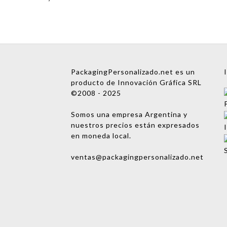
Nombre
PackagingPersonalizado.net es un
producto de Innovación Gráfica SRL
Empresa
©2008 - 2025
Email
Somos una empresa Argentina y
nuestros precios están expresados
Teléfono
en moneda local.
Enviar consulta
ventas@packagingpersonalizado.net
No te preocupes, podrás
hablar con una persona
después. ¡Vamos a asignarte
un ejecutivo de cuentas!