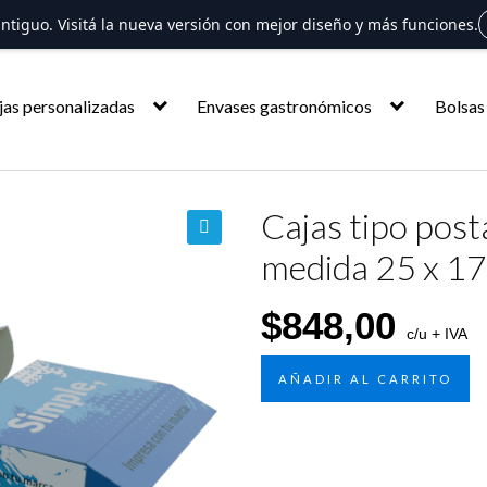
 antiguo. Visitá la nueva versión con mejor diseño y más funciones.
jas personalizadas
Envases gastronómicos
Bolsas
Cajas tipo post
medida 25 x 17
🔍
$
848,00
c/u + IVA
AÑADIR AL CARRITO