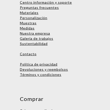
Centro información y soporte
Preguntas frecuentes
Materiales
Personalización
Muestras
Medidas
Nombre
Nuestra empresa
Galería de trabajos
Empresa
Sustentabilidad
Email
Contacto
Teléfono
Política de privacidad
Devoluciones y reembolsos
Términos y condiciones
Enviar consulta
No te preocupes, podrás hablar
con una persona después. ¡Vamos
Comprar
a asignarte un ejecutivo de