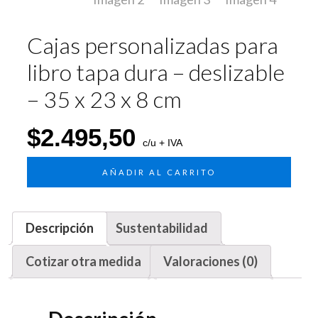
Cajas personalizadas para
libro tapa dura – deslizable
– 35 x 23 x 8 cm
$
2.495,50
c/u + IVA
AÑADIR AL CARRITO
Descripción
Sustentabilidad
Cotizar otra medida
Valoraciones (0)