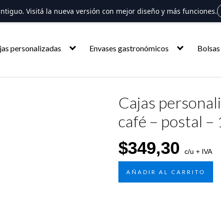
 antiguo. Visitá la nueva versión con mejor diseño y más funciones.
jas personalizadas
Envases gastronómicos
Bolsas
Cajas personal
café – postal – 
$
349,30
c/u + IVA
AÑADIR AL CARRITO