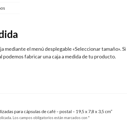
ños
dida
aja mediante el menú desplegable «Seleccionar tamaño». Si
al podemos fabricar una caja a medida de tu producto.
izadas para cápsulas de café – postal – 19,5 x 7,8 x 3,5 cm”
blicada.
Los campos obligatorios están marcados con
*