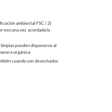
ficación ambiental FSC / 2)
por eso una vez acordada la
 limpias pueden disponerse al
 manera orgánica
 también cuando son desechados