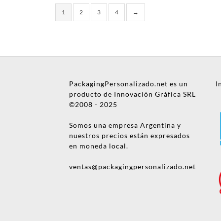
1
2
3
4
→
Nombre
PackagingPersonalizado.net es un
I
Empresa
producto de Innovación Gráfica SRL
©2008 - 2025
Email
Somos una empresa Argentina y
Teléfono
nuestros precios están expresados
en moneda local.
Enviar consulta
ventas@packagingpersonalizado.net
No te preocupes, podrás
hablar con una persona
después. ¡Vamos a