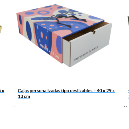
5 x
Cajas personalizadas tipo deslizables – 40 x 29 x
13 cm
,
,
,