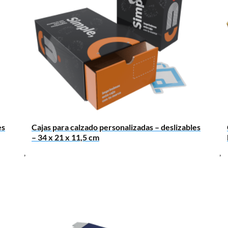
es
Cajas para calzado personalizadas – deslizables
– 34 x 21 x 11,5 cm
,
,