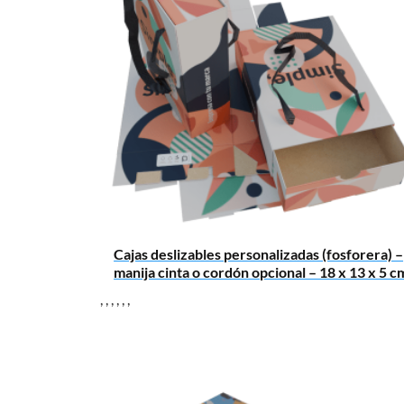
Cajas deslizables personalizadas (fosforera) –
manija cinta o cordón opcional – 18 x 13 x 5 c
,
,
,
,
,
,