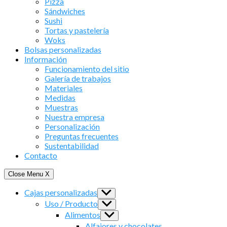
Pizza
Sándwiches
Sushi
Tortas y pastelería
Woks
Bolsas personalizadas
Información
Funcionamiento del sitio
Galería de trabajos
Materiales
Medidas
Muestras
Nuestra empresa
Personalización
Preguntas frecuentes
Sustentabilidad
Contacto
Close Menu
X
Cajas personalizadas
Show
sub
Uso / Producto
Show
menu
sub
Alimentos
Show
menu
sub
Alfajores y chocolates