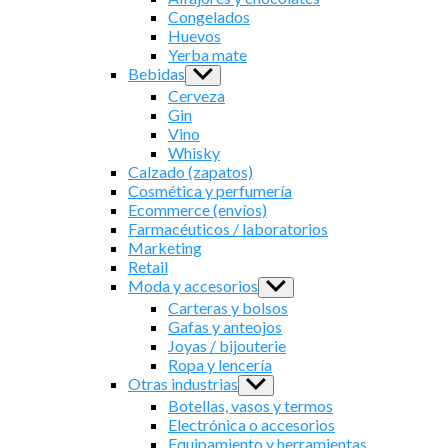
menu
Congelados
Huevos
Yerba mate
Bebidas
Show
sub
Cerveza
menu
Gin
Vino
Whisky
Calzado (zapatos)
Cosmética y perfumería
Ecommerce (envíos)
Farmacéuticos / laboratorios
Marketing
Retail
Moda y accesorios
Show
sub
Carteras y bolsos
menu
Gafas y anteojos
Joyas / bijouterie
Ropa y lencería
Otras industrias
Show
sub
Botellas, vasos y termos
menu
Electrónica o accesorios
Equipamiento y herramientas