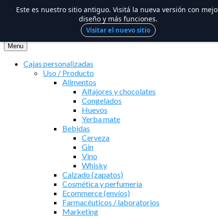
Este es nuestro sitio antiguo. Visitá la nueva versión con mejo
diseño y más funciones.
Visitar el nuevo sitio
Saltar
al
Menu
contenido
Cajas personalizadas
Uso / Producto
Alimentos
Alfajores y chocolates
Congelados
Huevos
Yerba mate
Bebidas
Cerveza
Gin
Vino
Whisky
Calzado (zapatos)
Cosmética y perfumería
Ecommerce (envíos)
Farmacéuticos / laboratorios
Marketing