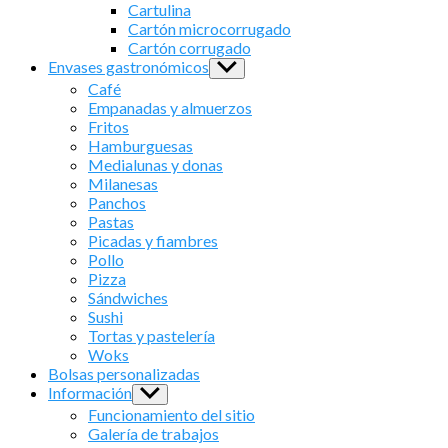
sub
Cartulina
menu
Cartón microcorrugado
Cartón corrugado
Envases gastronómicos
Show
sub
Café
menu
Empanadas y almuerzos
Fritos
Hamburguesas
Medialunas y donas
Milanesas
Panchos
Pastas
Picadas y fiambres
Pollo
Pizza
Sándwiches
Sushi
Tortas y pastelería
Woks
Bolsas personalizadas
Información
Show
sub
Funcionamiento del sitio
menu
Galería de trabajos