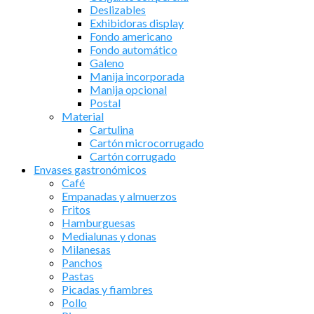
Deslizables
Exhibidoras display
Fondo americano
Fondo automático
Galeno
Manija incorporada
Manija opcional
Postal
Material
Cartulina
Cartón microcorrugado
Cartón corrugado
Envases gastronómicos
Café
Empanadas y almuerzos
Fritos
Hamburguesas
Medialunas y donas
Milanesas
Panchos
Pastas
Picadas y fiambres
Pollo