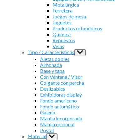
Metalúrgica
Ferretera
Juegos de mesa
Juguetes
Productos ortopédicos
Química
Repuestos
Velas
Tipo / Características
Show
sub
Aletas dobles
menu
Almohada
Base y tapa
Con Ventana / Visor
Colgante con percha
Deslizables
Exhibidoras display
Fondo americano
Fondo automático
Galeno
Manija incorporada
Manija opcional
Postal
Material
Show