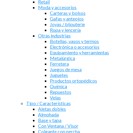
Retail
Moda y accesorios
Carteras y bolsos
Gafas y anteojos
Joyas / bijouterie
Ropa y lencería
Otras industrias
Botellas, vasos y termos
Electrónica o accesorios
Equipamiento y herramientas
Metalúrgica
Ferretera
Juegos de mesa
Juguetes
Productos ortopédicos
Química
Repuestos
Velas
Tipo / Características
Aletas dobles
Almohada
Base y tapa
Con Ventana / Visor
Colgante con percha