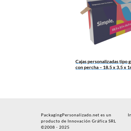
Mensaje
Cajas personalizadas tipo 
con percha – 18,5 x 3,5 x 1
Nombre
PackagingPersonalizado.net es un
I
Empresa
producto de Innovación Gráfica SRL
©2008 - 2025
Email