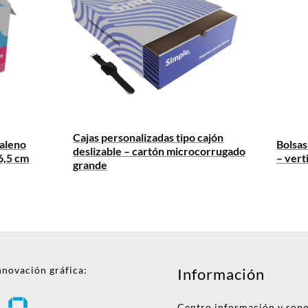
Cajas personalizadas tipo cajón
galeno
Bolsas
deslizable – cartón microcorrugado
6,5 cm
– vert
grande
nnovación gráfica:
Información
Centro información y sop