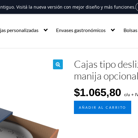
 antiguo. Visitá la nueva versión con mejor diseño y más funciones.
jas personalizadas
Envases gastronómicos
Bolsas
Cajas tipo desl
manija opcional
🔍
$
1.065,80
c/u + I
AÑADIR AL CARRITO