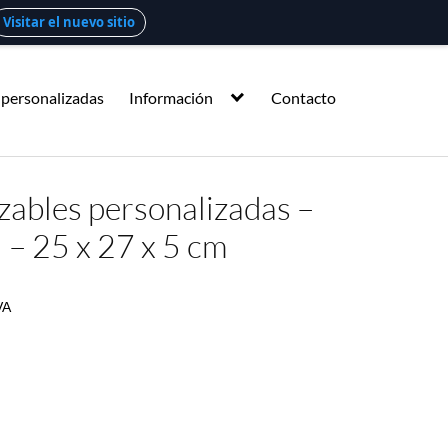
Visitar el nuevo sitio
 personalizadas
Información
Contacto
izables personalizadas –
 – 25 x 27 x 5 cm
VA