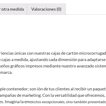
r otra medida
Valoraciones (0)
iencias únicas con nuestras cajas de cartón microcorruga
de cajas a medida, ajustando cada dimensión para adaptars
iseños gráficos impresos mediante nuestro avanzado sistem
u marca.
le contenedor; son ión de tus clientes al recibir un paque
campañas de marketing. Con la versatilidad que ofrecemo
les. Imagina la emoc
ctos excepcionales, sino también presentad