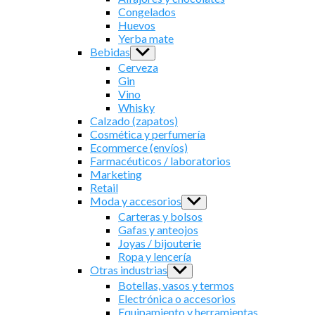
menu
Congelados
Huevos
Yerba mate
Bebidas
Show
sub
Cerveza
menu
Gin
Vino
Whisky
Calzado (zapatos)
Cosmética y perfumería
Ecommerce (envíos)
Farmacéuticos / laboratorios
Marketing
Retail
Moda y accesorios
Show
sub
Carteras y bolsos
menu
Gafas y anteojos
Joyas / bijouterie
Ropa y lencería
Otras industrias
Show
sub
Botellas, vasos y termos
menu
Electrónica o accesorios
Equipamiento y herramientas