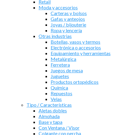
Retail
Moda y accesorios
Carteras y bolsos
Gafas y anteojos
Joyas / bijouterie
Ropa y lencería
Otras industrias
Botellas, vasos y termos
Electrónica o accesorios
Equipamiento y herramientas
Metalúrgica
Ferretera
Juegos de mesa
Juguetes
Productos ortopédicos
Química
Repuestos
Velas
Tipo / Características
Aletas dobles
Almohada
Base y tapa
Con Ventana / Visor
Colgante con percha