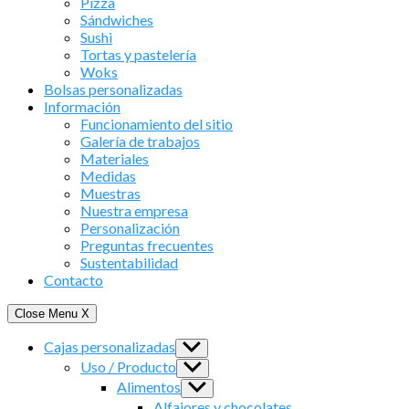
Pizza
Sándwiches
Sushi
Tortas y pastelería
Woks
Bolsas personalizadas
Información
Funcionamiento del sitio
Galería de trabajos
Materiales
Medidas
Muestras
Nuestra empresa
Personalización
Preguntas frecuentes
Sustentabilidad
Contacto
Close Menu
X
Cajas personalizadas
Show
sub
Uso / Producto
Show
menu
sub
Alimentos
Show
menu
sub
Alfajores y chocolates