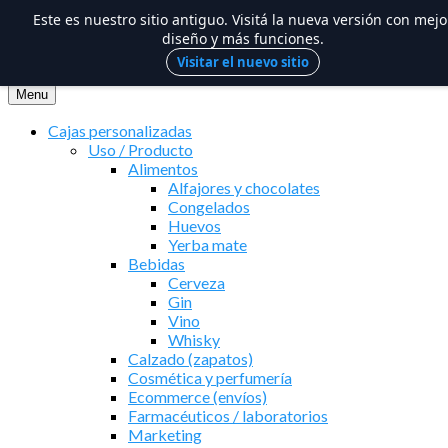
Este es nuestro sitio antiguo. Visitá la nueva versión con mejo
diseño y más funciones.
Visitar el nuevo sitio
Saltar
al
Menu
contenido
Cajas personalizadas
Uso / Producto
Alimentos
Alfajores y chocolates
Congelados
Huevos
Yerba mate
Bebidas
Cerveza
Gin
Vino
Whisky
Calzado (zapatos)
Cosmética y perfumería
Ecommerce (envíos)
Farmacéuticos / laboratorios
Marketing