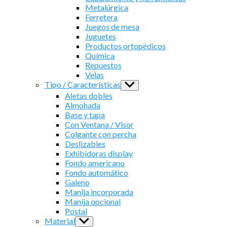
Metalúrgica
Ferretera
Juegos de mesa
Juguetes
Productos ortopédicos
Química
Repuestos
Velas
Tipo / Características
Show
sub
Aletas dobles
menu
Almohada
Base y tapa
Con Ventana / Visor
Colgante con percha
Deslizables
Exhibidoras display
Fondo americano
Fondo automático
Galeno
Manija incorporada
Manija opcional
Postal
Material
Show