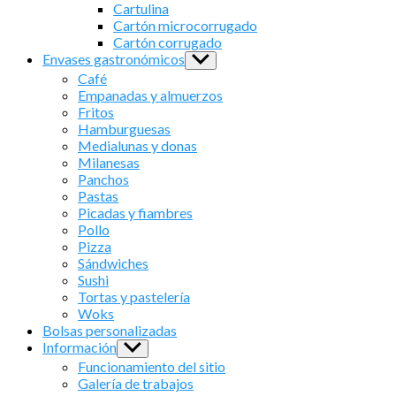
sub
Cartulina
menu
Cartón microcorrugado
Cartón corrugado
Envases gastronómicos
Show
sub
Café
menu
Empanadas y almuerzos
Fritos
Hamburguesas
Medialunas y donas
Milanesas
Panchos
Pastas
Picadas y fiambres
Pollo
Pizza
Sándwiches
Sushi
Tortas y pastelería
Woks
Bolsas personalizadas
Información
Show
sub
Funcionamiento del sitio
menu
Galería de trabajos