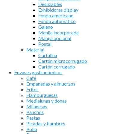
Deslizables
Exhibidoras display
Fondo americano
Fondo automático
Galeno
Manija incorporada
Manija opcional
Postal
Material
Cartulina
Cartón microcorrugado
Cartón corrugado
Envases gastronómicos
Café
Empanadas y almuerzos
Fritos
Hamburguesas
Medialunas y donas
Milanesas
Panchos
Pastas
Picadas y fiambres
Pollo