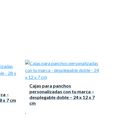
Cajas para panchos
personalizadas con tu marca –
ca –
desplegable doble – 24 x 12 x 7
8 x 7 cm
cm
,