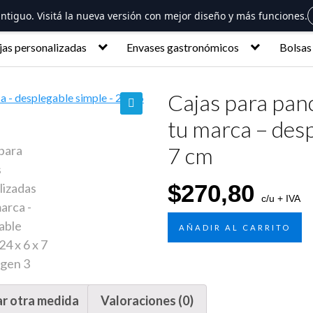
 antiguo. Visitá la nueva versión con mejor diseño y más funciones.
jas personalizadas
Envases gastronómicos
Bolsas
Cajas para pan
tu marca – desp
🔍
7 cm
$
270,80
c/u + IVA
AÑADIR AL CARRITO
ar otra medida
Valoraciones (0)