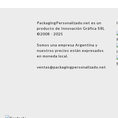
Nombre
PackagingPersonalizado.net es un
producto de Innovación Gráfica SRL
Empresa
©2008 - 2025
Email
Somos una empresa Argentina y
nuestros precios están expresados
Teléfono
en moneda local.
Enviar consulta
ventas@packagingpersonalizado.net
No te preocupes, podrás
hablar con una persona
después. ¡Vamos a asignarte
un ejecutivo de cuentas!