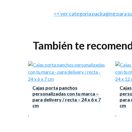
<< ver categoría packaging para 
También te recome
Mensaje
Cajas porta panchos
Cajas
personalizadas con tu marca –
perso
para delivery / recta – 24 x 6 x 7
para d
cm
cm
,
,