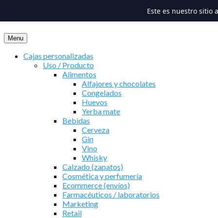
Este es nuestro sitio
Saltar
al
Menu
contenido
Cajas personalizadas
Uso / Producto
Alimentos
Alfajores y chocolates
Congelados
Huevos
Yerba mate
Bebidas
Cerveza
Gin
Vino
Whisky
Calzado (zapatos)
Cosmética y perfumería
Ecommerce (envíos)
Farmacéuticos / laboratorios
Marketing
Retail