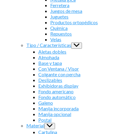
Ferretera
Juegos de mesa
Juguetes
Productos ortopédicos
Química
Repuestos
Velas
Tipo / Características
Show
sub
Aletas dobles
menu
Almohada
Base y tapa
Con Ventana / Visor
Colgante con percha
Deslizables
Exhibidoras display
Fondo americano
Fondo automático
Galeno
Manija incorporada
Manija opcional
Postal
Material
Show
sub
Cartulina