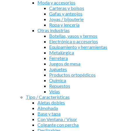
Moda y accesorios
Carteras y bolsos
Gafas y anteojos
Joyas / bijouterie
Ropa y lencería
Otras industrias
Botellas, vasos y termos
Electrónica o accesorios
Equipamiento y herramientas
Metalúrgica
Ferretera
Juegos de mesa
Juguetes
Productos ortopédicos
Química
Repuestos
Velas
Tipo / Características
Aletas dobles
Almohada
Base y tapa
Con Ventana / Visor
Colgante con percha
Deslizables