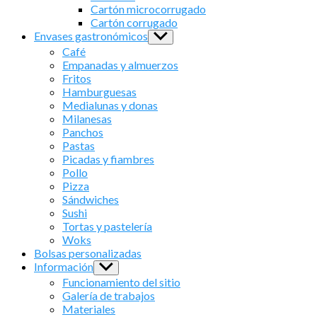
menu
Cartón microcorrugado
Cartón corrugado
Envases gastronómicos
Show
sub
Café
menu
Empanadas y almuerzos
Fritos
Hamburguesas
Medialunas y donas
Milanesas
Panchos
Pastas
Picadas y fiambres
Pollo
Pizza
Sándwiches
Sushi
Tortas y pastelería
Woks
Bolsas personalizadas
Información
Show
sub
Funcionamiento del sitio
menu
Galería de trabajos
Materiales