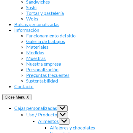
Sándwiches
Sushi
Tortas y pastelería
Woks
Bolsas personalizadas
Información
Funcionamiento del sitio
Galería de trabajos
Materiales
Medidas
Muestras
Nuestra empresa
Personalización
Preguntas frecuentes
Sustentabilidad
Contacto
Close Menu
X
Cajas personalizadas
Show
sub
Uso / Producto
Show
menu
sub
Alimentos
Show
menu
sub
Alfajores y chocolates
menu