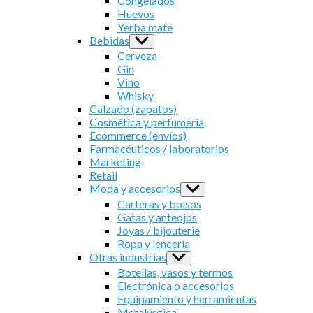
Congelados
Huevos
Yerba mate
Bebidas
Show
sub
Cerveza
menu
Gin
Vino
Whisky
Calzado (zapatos)
Cosmética y perfumería
Ecommerce (envíos)
Farmacéuticos / laboratorios
Marketing
Retail
Moda y accesorios
Show
sub
Carteras y bolsos
menu
Gafas y anteojos
Joyas / bijouterie
Ropa y lencería
Otras industrias
Show
sub
Botellas, vasos y termos
menu
Electrónica o accesorios
Equipamiento y herramientas
Metalúrgica