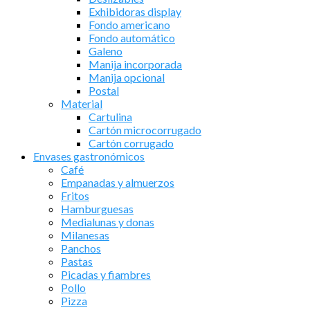
Exhibidoras display
Fondo americano
Fondo automático
Galeno
Manija incorporada
Manija opcional
Postal
Material
Cartulina
Cartón microcorrugado
Cartón corrugado
Envases gastronómicos
Café
Empanadas y almuerzos
Fritos
Hamburguesas
Medialunas y donas
Milanesas
Panchos
Pastas
Picadas y fiambres
Pollo
Pizza