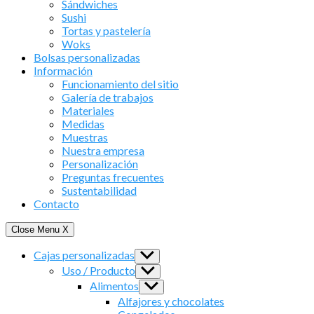
Sándwiches
Sushi
Tortas y pastelería
Woks
Bolsas personalizadas
Información
Funcionamiento del sitio
Galería de trabajos
Materiales
Medidas
Muestras
Nuestra empresa
Personalización
Preguntas frecuentes
Sustentabilidad
Contacto
Close Menu
X
Cajas personalizadas
Show
sub
Uso / Producto
Show
menu
sub
Alimentos
Show
menu
sub
Alfajores y chocolates
menu