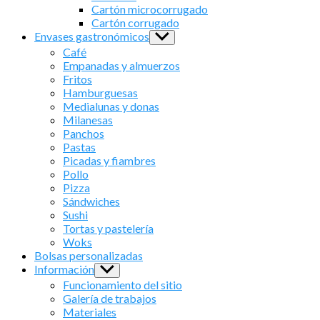
menu
Cartón microcorrugado
Cartón corrugado
Envases gastronómicos
Show
sub
Café
menu
Empanadas y almuerzos
Fritos
Hamburguesas
Medialunas y donas
Milanesas
Panchos
Pastas
Picadas y fiambres
Pollo
Pizza
Sándwiches
Sushi
Tortas y pastelería
Woks
Bolsas personalizadas
Información
Show
sub
Funcionamiento del sitio
menu
Galería de trabajos
Materiales