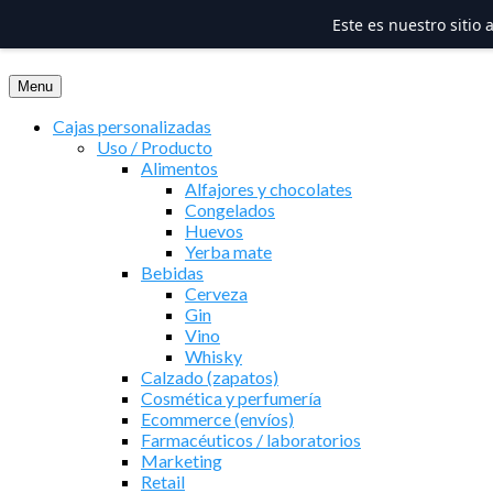
Este es nuestro sitio
Saltar
al
Menu
contenido
Cajas personalizadas
Uso / Producto
Alimentos
Alfajores y chocolates
Congelados
Huevos
Yerba mate
Bebidas
Cerveza
Gin
Vino
Whisky
Calzado (zapatos)
Cosmética y perfumería
Ecommerce (envíos)
Farmacéuticos / laboratorios
Marketing
Retail