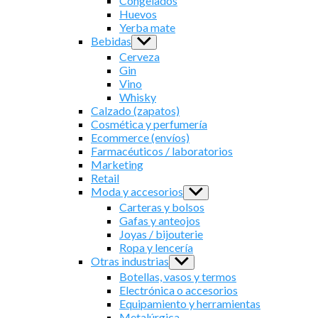
Congelados
Huevos
Yerba mate
Bebidas
Show
sub
Cerveza
menu
Gin
Vino
Whisky
Calzado (zapatos)
Cosmética y perfumería
Ecommerce (envíos)
Farmacéuticos / laboratorios
Marketing
Retail
Moda y accesorios
Show
sub
Carteras y bolsos
menu
Gafas y anteojos
Joyas / bijouterie
Ropa y lencería
Otras industrias
Show
sub
Botellas, vasos y termos
menu
Electrónica o accesorios
Equipamiento y herramientas
Metalúrgica