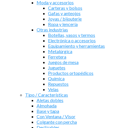
Moda y accesorios
Carteras y bolsos
Gafas y anteojos
Joyas / bijouterie
Ropa y lencería
Otras industrias
Botellas, vasos y termos
Electrónica o accesorios
Equipamiento y herramientas
Metalúrgica
Ferretera
Juegos de mesa
Juguetes
Productos ortopédicos
Química
Repuestos
Velas
Tipo / Características
Aletas dobles
Almohada
Base y tapa
Con Ventana / Visor
Colgante con percha
Deslizables