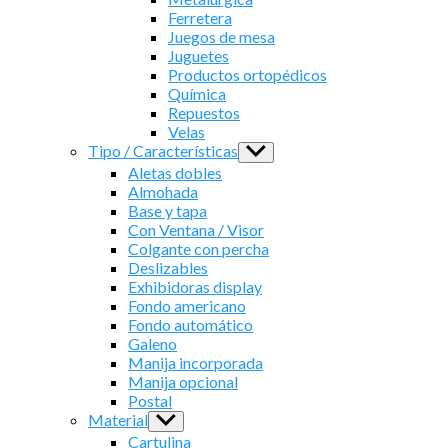
Ferretera
Juegos de mesa
Juguetes
Productos ortopédicos
Química
Repuestos
Velas
Tipo / Características
Show
sub
Aletas dobles
menu
Almohada
Base y tapa
Con Ventana / Visor
Colgante con percha
Deslizables
Exhibidoras display
Fondo americano
Fondo automático
Galeno
Manija incorporada
Manija opcional
Postal
Material
Show
sub
Cartulina