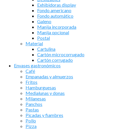
Exhibidoras display
Fondo americano
Fondo automático
Galeno
Manija incorporada
Manija opcional
Postal
Material
Cartulina
Cartón microcorrugado
Cartón corrugado
Envases gastronómicos
Café
Empanadas y almuerzos
Fritos
Hamburguesas
Medialunas y donas
Milanesas
Panchos
Pastas
Picadas y fiambres
Pollo
Pizza