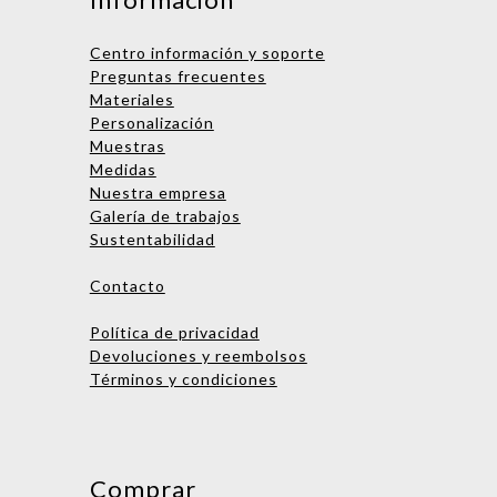
Centro información y soporte
Preguntas frecuentes
Materiales
Personalización
Muestras
Medidas
Nombre
Nuestra empresa
Galería de trabajos
Empresa
Sustentabilidad
Email
Contacto
Teléfono
Política de privacidad
Devoluciones y reembolsos
Términos y condiciones
Enviar consulta
No te preocupes, podrás hablar
con una persona después. ¡Vamos
Comprar