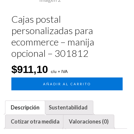
Cajas postal
personalizadas para
ecommerce – manija
opcional – 301812
$
911,10
c/u + IVA
AÑADIR AL CARRITO
Descripción
Sustentabilidad
Cotizar otra medida
Valoraciones (0)