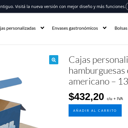
 antiguo. Visitá la nueva versión con mejor diseño y más funciones.
jas personalizadas
Envases gastronómicos
Bolsas
Cajas personal
hamburguesas c
🔍
americano – 13
$
432,20
c/u + IVA
AÑADIR AL CARRITO