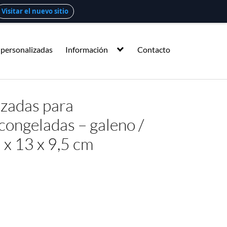
Visitar el nuevo sitio
 personalizadas
Información
Contacto
izadas para
ongeladas – galeno /
 x 13 x 9,5 cm