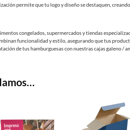
lización permite que tu logo y diseño se destaquen, crean
limentos congelados, supermercados y tiendas especializad
binan funcionalidad y estilo, asegurando que tus produc
entación de tus hamburguesas con nuestras cajas galeno / a
ndamos…