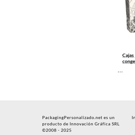
Mensaje
Cajas
conge
,
,
,
Nombre
PackagingPersonalizado.net es un
I
Empresa
producto de Innovación Gráfica SRL
©2008 - 2025
Email