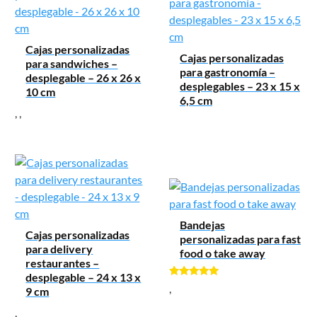
Cajas personalizadas
Cajas personalizadas
para sandwiches –
para gastronomía –
desplegable – 26 x 26 x
desplegables – 23 x 15 x
10 cm
6,5 cm
,
,
Bandejas
Cajas personalizadas
personalizadas para fast
para delivery
food o take away
restaurantes –
desplegable – 24 x 13 x
Valorado con
,
9 cm
5.00
de 5
,