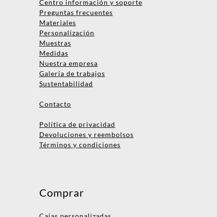
Centro información y soporte
Preguntas frecuentes
Materiales
Personalización
Muestras
Medidas
Nombre
Nuestra empresa
Galería de trabajos
Empresa
Sustentabilidad
Email
Contacto
Teléfono
Política de privacidad
Devoluciones y reembolsos
Términos y condiciones
Enviar consulta
No te preocupes, podrás hablar
con una persona después.
Comprar
¡Vamos a asignarte un ejecutivo
de cuentas!
Cajas personalizadas