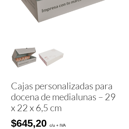
Cajas personalizadas para
docena de medialunas – 29
x 22 x 6,5 cm
$
645,20
c/u + IVA