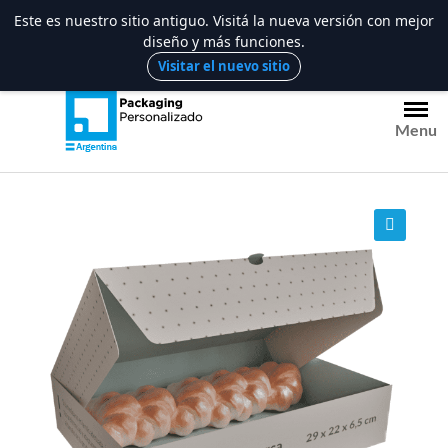
Este es nuestro sitio antiguo. Visitá la nueva versión con mejor
diseño y más funciones.
Saltar
Visitar el nuevo sitio
al
contenido
Menu
🔍