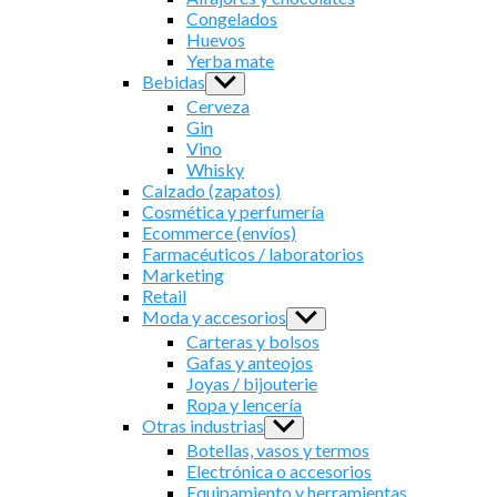
menu
Congelados
Huevos
Yerba mate
Bebidas
Show
sub
Cerveza
menu
Gin
Vino
Whisky
Calzado (zapatos)
Cosmética y perfumería
Ecommerce (envíos)
Farmacéuticos / laboratorios
Marketing
Retail
Moda y accesorios
Show
sub
Carteras y bolsos
menu
Gafas y anteojos
Joyas / bijouterie
Ropa y lencería
Otras industrias
Show
sub
Botellas, vasos y termos
menu
Electrónica o accesorios
Equipamiento y herramientas