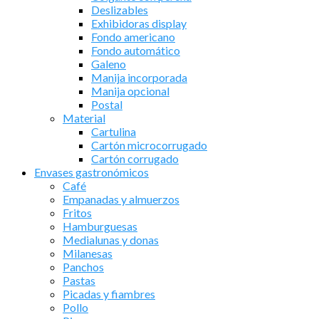
Deslizables
Exhibidoras display
Fondo americano
Fondo automático
Galeno
Manija incorporada
Manija opcional
Postal
Material
Cartulina
Cartón microcorrugado
Cartón corrugado
Envases gastronómicos
Café
Empanadas y almuerzos
Fritos
Hamburguesas
Medialunas y donas
Milanesas
Panchos
Pastas
Picadas y fiambres
Pollo