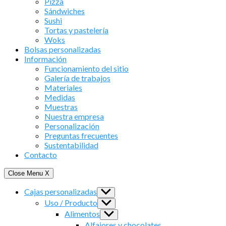
Pizza
Sándwiches
Sushi
Tortas y pastelería
Woks
Bolsas personalizadas
Información
Funcionamiento del sitio
Galería de trabajos
Materiales
Medidas
Muestras
Nuestra empresa
Personalización
Preguntas frecuentes
Sustentabilidad
Contacto
Close Menu
X
Cajas personalizadas
Show
sub
Uso / Producto
Show
menu
sub
Alimentos
Show
menu
sub
Alfajores y chocolates