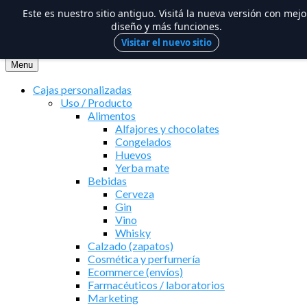
Este es nuestro sitio antiguo. Visitá la nueva versión con mejo
diseño y más funciones.
Visitar el nuevo sitio
Saltar
al
Menu
contenido
Cajas personalizadas
Uso / Producto
Alimentos
Alfajores y chocolates
Congelados
Huevos
Yerba mate
Bebidas
Cerveza
Gin
Vino
Whisky
Calzado (zapatos)
Cosmética y perfumería
Ecommerce (envíos)
Farmacéuticos / laboratorios
Marketing