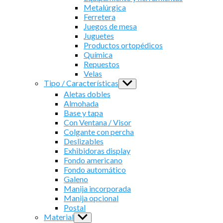
Metalúrgica
Ferretera
Juegos de mesa
Juguetes
Productos ortopédicos
Química
Repuestos
Velas
Tipo / Características
Show
sub
Aletas dobles
menu
Almohada
Base y tapa
Con Ventana / Visor
Colgante con percha
Deslizables
Exhibidoras display
Fondo americano
Fondo automático
Galeno
Manija incorporada
Manija opcional
Postal
Material
Show