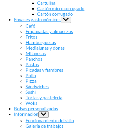
sub
Cartulina
menu
Cartón microcorrugado
Cartón corrugado
Envases gastronómicos
Show
sub
Café
menu
Empanadas y almuerzos
Fritos
Hamburguesas
Medialunas y donas
Milanesas
Panchos
Pastas
Picadas y fiambres
Pollo
Pizza
Sándwiches
Sushi
Tortas y pastelería
Woks
Bolsas personalizadas
Información
Show
sub
Funcionamiento del sitio
menu
Galería de trabajos