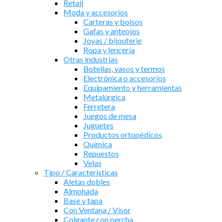
Retail
Moda y accesorios
Carteras y bolsos
Gafas y anteojos
Joyas / bijouterie
Ropa y lencería
Otras industrias
Botellas, vasos y termos
Electrónica o accesorios
Equipamiento y herramientas
Metalúrgica
Ferretera
Juegos de mesa
Juguetes
Productos ortopédicos
Química
Repuestos
Velas
Tipo / Características
Aletas dobles
Almohada
Base y tapa
Con Ventana / Visor
Colgante con percha