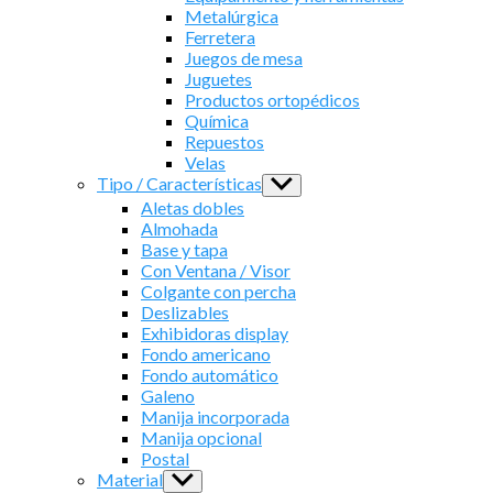
Metalúrgica
Ferretera
Juegos de mesa
Juguetes
Productos ortopédicos
Química
Repuestos
Velas
Tipo / Características
Show
sub
Aletas dobles
menu
Almohada
Base y tapa
Con Ventana / Visor
Colgante con percha
Deslizables
Exhibidoras display
Fondo americano
Fondo automático
Galeno
Manija incorporada
Manija opcional
Postal
Material
Show