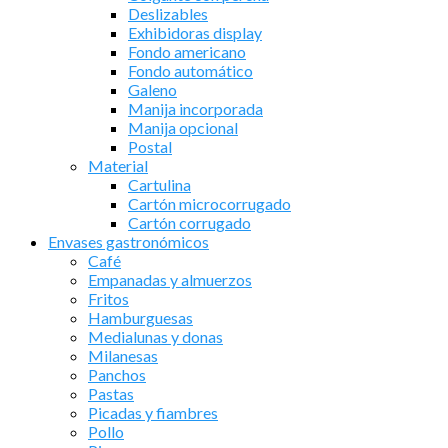
Deslizables
Exhibidoras display
Fondo americano
Fondo automático
Galeno
Manija incorporada
Manija opcional
Postal
Material
Cartulina
Cartón microcorrugado
Cartón corrugado
Envases gastronómicos
Café
Empanadas y almuerzos
Fritos
Hamburguesas
Medialunas y donas
Milanesas
Panchos
Pastas
Picadas y fiambres
Pollo