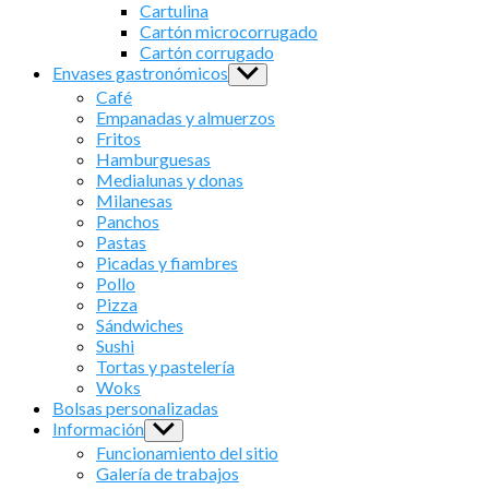
sub
Cartulina
menu
Cartón microcorrugado
Cartón corrugado
Envases gastronómicos
Show
sub
Café
menu
Empanadas y almuerzos
Fritos
Hamburguesas
Medialunas y donas
Milanesas
Panchos
Pastas
Picadas y fiambres
Pollo
Pizza
Sándwiches
Sushi
Tortas y pastelería
Woks
Bolsas personalizadas
Información
Show
sub
Funcionamiento del sitio
menu
Galería de trabajos