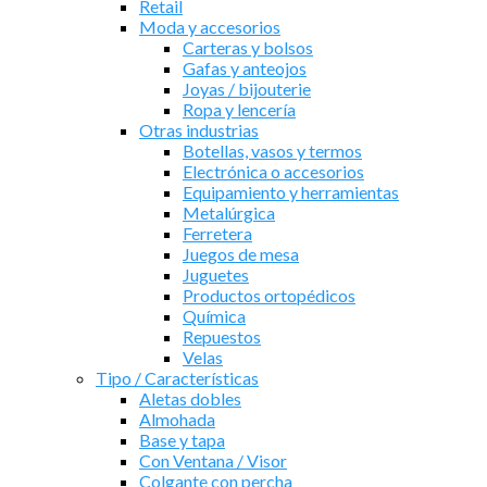
Retail
Moda y accesorios
Carteras y bolsos
Gafas y anteojos
Joyas / bijouterie
Ropa y lencería
Otras industrias
Botellas, vasos y termos
Electrónica o accesorios
Equipamiento y herramientas
Metalúrgica
Ferretera
Juegos de mesa
Juguetes
Productos ortopédicos
Química
Repuestos
Velas
Tipo / Características
Aletas dobles
Almohada
Base y tapa
Con Ventana / Visor
Colgante con percha