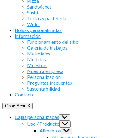
Pizza
Sándwiches
Sushi
Tortas y pastelería
Woks
Bolsas personalizadas
Información
Funcionamiento del sitio
Galería de trabajos
Materiales
Medidas
Muestras
Nuestra empresa
Personalización
Preguntas frecuentes
Sustentabilidad
Contacto
Close Menu
X
Cajas personalizadas
Show
sub
Uso / Producto
Show
menu
sub
Alimentos
Show
menu
sub
Alfajores y chocolates