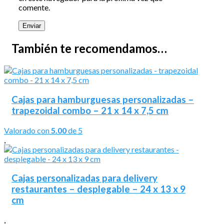
comente.
También te recomendamos…
Cajas para hamburguesas personalizadas –
trapezoidal combo – 21 x 14 x 7,5 cm
Valorado con
5.00
de 5
,
Cajas personalizadas para delivery
restaurantes – desplegable – 24 x 13 x 9
cm
,