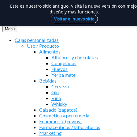
Este es nuestro sitio antiguo. Visitá la nueva versión con mejo
diseño y más funciones.
Visitar el nuevo sitio
Saltar
al
Menu
contenido
Cajas personalizadas
Uso / Producto
Alimentos
Alfajores y chocolates
Congelados
Huevos
Yerba mate
Bebidas
Cerveza
Gin
Vino
Whisky
Calzado (zapatos)
Cosmética y perfumería
Ecommerce (envíos)
Farmacéuticos / laboratorios
Marketing