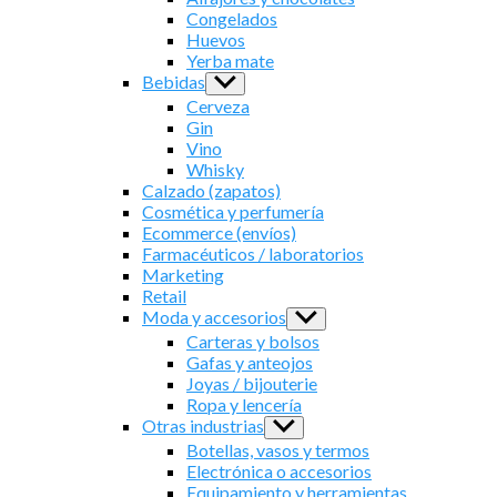
menu
Congelados
Huevos
Yerba mate
Bebidas
Show
sub
Cerveza
menu
Gin
Vino
Whisky
Calzado (zapatos)
Cosmética y perfumería
Ecommerce (envíos)
Farmacéuticos / laboratorios
Marketing
Retail
Moda y accesorios
Show
sub
Carteras y bolsos
menu
Gafas y anteojos
Joyas / bijouterie
Ropa y lencería
Otras industrias
Show
sub
Botellas, vasos y termos
menu
Electrónica o accesorios
Equipamiento y herramientas