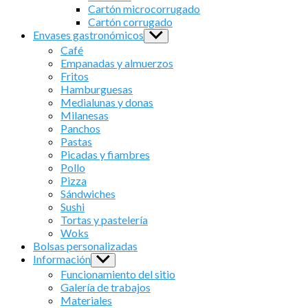
menu
Cartón microcorrugado
Cartón corrugado
Envases gastronómicos
Show
sub
Café
menu
Empanadas y almuerzos
Fritos
Hamburguesas
Medialunas y donas
Milanesas
Panchos
Pastas
Picadas y fiambres
Pollo
Pizza
Sándwiches
Sushi
Tortas y pastelería
Woks
Bolsas personalizadas
Información
Show
sub
Funcionamiento del sitio
menu
Galería de trabajos
Materiales