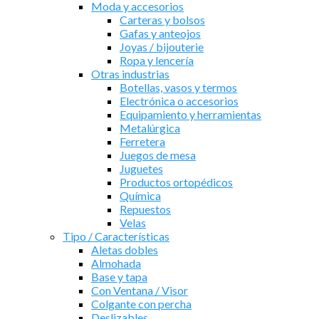
Moda y accesorios
Carteras y bolsos
Gafas y anteojos
Joyas / bijouterie
Ropa y lencería
Otras industrias
Botellas, vasos y termos
Electrónica o accesorios
Equipamiento y herramientas
Metalúrgica
Ferretera
Juegos de mesa
Juguetes
Productos ortopédicos
Química
Repuestos
Velas
Tipo / Características
Aletas dobles
Almohada
Base y tapa
Con Ventana / Visor
Colgante con percha
Deslizables