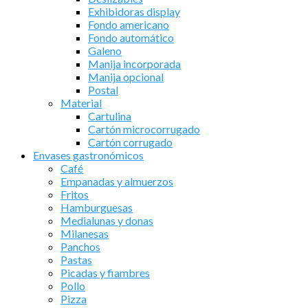
Exhibidoras display
Fondo americano
Fondo automático
Galeno
Manija incorporada
Manija opcional
Postal
Material
Cartulina
Cartón microcorrugado
Cartón corrugado
Envases gastronómicos
Café
Empanadas y almuerzos
Fritos
Hamburguesas
Medialunas y donas
Milanesas
Panchos
Pastas
Picadas y fiambres
Pollo
Pizza