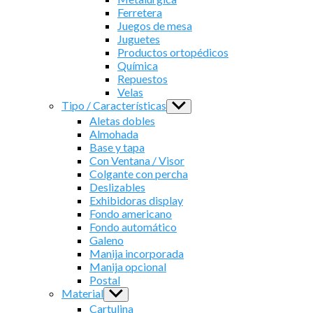
Ferretera
Juegos de mesa
Juguetes
Productos ortopédicos
Química
Repuestos
Velas
Tipo / Características
Show
sub
Aletas dobles
menu
Almohada
Base y tapa
Con Ventana / Visor
Colgante con percha
Deslizables
Exhibidoras display
Fondo americano
Fondo automático
Galeno
Manija incorporada
Manija opcional
Postal
Material
Show
sub
Cartulina