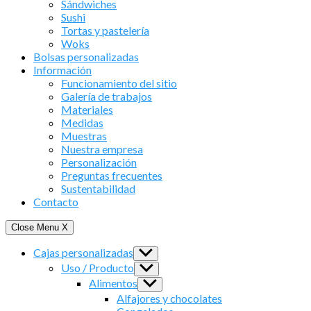
Sándwiches
Sushi
Tortas y pastelería
Woks
Bolsas personalizadas
Información
Funcionamiento del sitio
Galería de trabajos
Materiales
Medidas
Muestras
Nuestra empresa
Personalización
Preguntas frecuentes
Sustentabilidad
Contacto
Close Menu
X
Cajas personalizadas
Show
sub
Uso / Producto
Show
menu
sub
Alimentos
Show
menu
sub
Alfajores y chocolates
menu