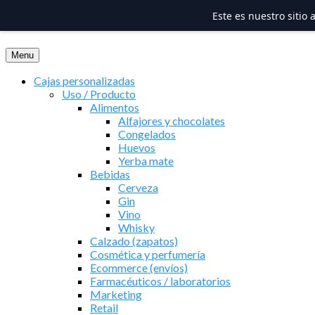
Este es nuestro sitio
Saltar
al
Menu
contenido
Cajas personalizadas
Uso / Producto
Alimentos
Alfajores y chocolates
Congelados
Huevos
Yerba mate
Bebidas
Cerveza
Gin
Vino
Whisky
Calzado (zapatos)
Cosmética y perfumería
Ecommerce (envíos)
Farmacéuticos / laboratorios
Marketing
Retail